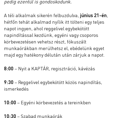
pedig ezentúl is gondoskodunk.
A téli alkalmak sikerén felbuzdulva,
június 21-én
,
hétfőn tehát alkalmad nyílik itt tölteni egy teljes
napot ingyen, ahol reggelivel egybekötött
napindítással kezdünk, egyéni vagy csoporos
körbevezetésen vehetsz részt, fókuszált
munkaórákban merülhetsz el, ebédelünk egyet
majd egy hatékony délután után zárjuk a napot.
8:00
– Nyit a KAPTÁR, regisztráció, kávézás
9:30
– Reggelivel egybekötött közös napindítás,
ismerkedés
10:00
– Egyéni körbevezetés a tereinkben
10:30
– Szabad munkaórák