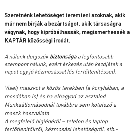
Szeretnénk lehetőséget teremteni azoknak, akik
már nem bírják a bezártságot, akik társaságra
vágynak, hogy kipróbálhassák, megismerhessék a
KAPTÁR közösségi irodát.
A nálunk dolgozók
biztonsága
a legfontosabb
szempont nálunk, ezért érkezés után kezdjétek a
napot egy jó kézmosással (és fertőtlenítéssel).
Viselj maszkot a közös terekben (a konyhában, a
mosdóban is) és ha elhagyod az asztalod
Munkaállomásodnál továbbra sem kötelező a
maszk használata
A megfelelő higiénéről – telefon és laptop
fertőtlenítőkről, kézmosási lehetőségről, stb.-