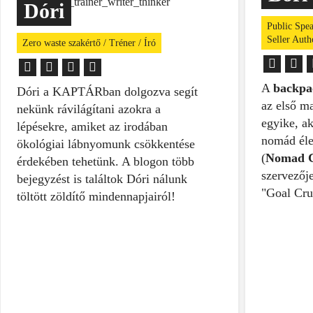
Dóri
Public Spea
Seller Auth
Zero waste szakértő / Tréner / Író
A
backpa
Dóri a KAPTÁRban dolgozva segít
az első m
nekünk rávilágítani azokra a
egyike, ak
lépésekre, amiket az irodában
nomád éle
ökológiai lábnyomunk csökkentése
(
Nomad C
érdekében tehetünk. A blogon több
szervezője
bejegyzést is találtok Dóri nálunk
"Goal Cru
töltött zöldítő mindennapjairól!