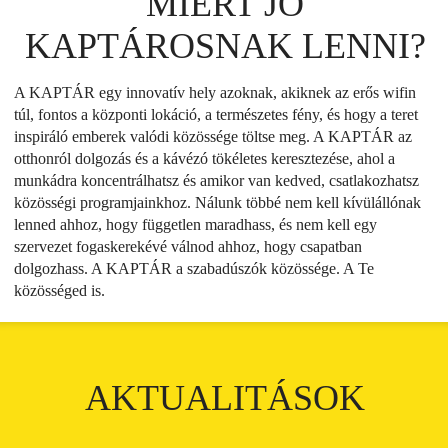
MIÉRT JÓ
KAPTÁROSNAK LENNI?
A KAPTÁR egy innovatív hely azoknak, akiknek az erős wifin
túl, fontos a központi lokáció, a természetes fény, és hogy a teret
inspiráló emberek valódi közössége töltse meg. A KAPTÁR az
otthonról dolgozás és a kávézó tökéletes keresztezése, ahol a
munkádra koncentrálhatsz és amikor van kedved, csatlakozhatsz
közösségi programjainkhoz. Nálunk többé nem kell kívülállónak
lenned ahhoz, hogy független maradhass, és nem kell egy
szervezet fogaskerekévé válnod ahhoz, hogy csapatban
dolgozhass. A KAPTÁR a szabadúszók közössége. A Te
közösséged is.
AKTUALITÁSOK