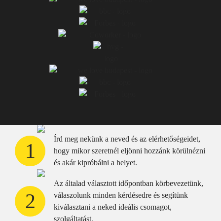
Írd meg nekünk a neved és az elérhetőségeidet,
1
hogy mikor szeretnél eljönni hozzánk körülnézni
és akár kipróbálni a helyet.
Az általad választott időpontban körbevezetünk,
2
válaszolunk minden kérdésedre és segítünk
kiválasztani a neked ideális csomagot,
szolgáltatást.