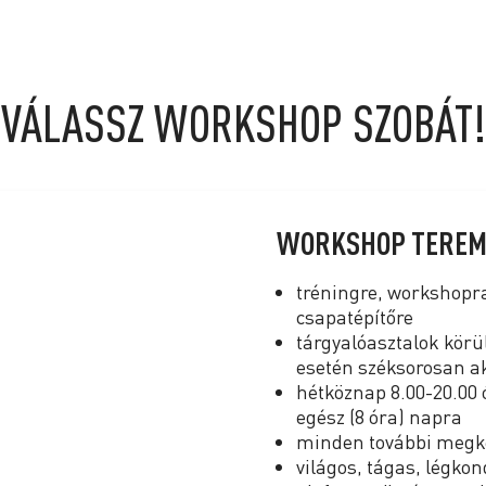
VÁLASSZ WORKSHOP SZOBÁT!
WORKSHOP TEREM
tréningre, workshopr
csapatépítőre
tárgyalóasztalok körü
esetén széksorosan ak
hétköznap 8.00-20.00 ó
egész (8 óra) napra
minden további megkez
világos, tágas, légkon