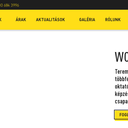
30 684 3996
K
ÁRAK
AKTUALITÁSOK
GALÉRIA
RÓLUNK
WO
Terem
többfé
oktat
képzé
csapa
FOG