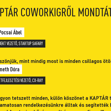
PTÁR COWORKIGRŐL MONDTÁ
Pocsai Ábel
JEKT VEZETŐ, STARTUP SAFARY
szönjük, mint mindig most is minden csillagos ötös
meth Dóra
ETFEJLESZTÉSI VEZETŐ, CX-RAY
gyon tetszett minden, külön köszönet a KAPTÁR 
yamatosan rendelkezésünkre álltak és segítetté