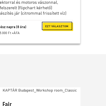
jektorral és motoros vászonnal,
elszerelt (flipchart kérhető)
szítés jár (citrommal frissített víz)
EZT VÁLASZTOM
ész napra (8 óra)
5.000 Ft +ÁFA
Fair