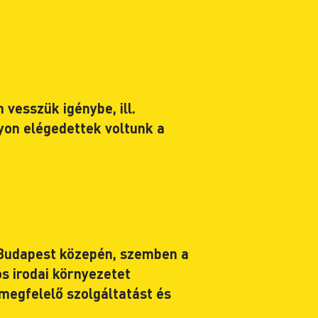
vesszük igénybe, ill.
yon elégedettek voltunk a
Budapest közepén, szemben a
ós irodai környezetet
 megfelelő szolgáltatást és