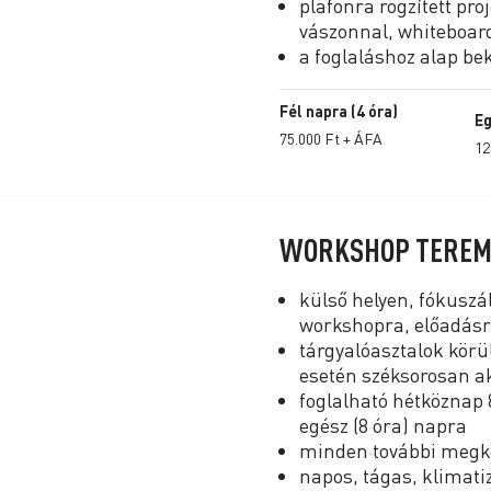
plafonra rögzített pro
vászonnal, whiteboard 
a foglaláshoz alap beké
Fél napra (4 óra)
Eg
75.000 Ft + ÁFA
12
WORKSHOP TEREM
külső helyen, fókuszá
workshopra, előadás
tárgyalóasztalok körü
esetén széksorosan ak
foglalható hétköznap 8
egész (8 óra) napra
minden további megkez
napos, tágas, klimatiz