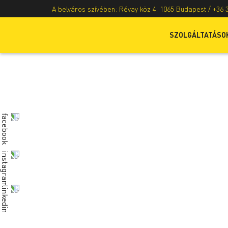
A belváros szívében: Révay köz 4. 1065 Budapest /
+36 
SZOLGÁLTATÁSO