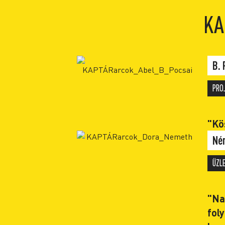
KA
B. 
PRO
"Kö
Né
ÜZL
"Na
fol