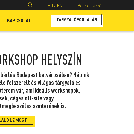
Keresés:
HU /
EN
Bejelentkezés
TÁRGYALÓFOGLALÁS
KAPCSOLAT
RKSHOP HELYSZÍN
bérlés Budapest belvárosában? Nálunk
le felszerelt és világos tárgyaló és
óterem vár, ami ideális workshopok,
sek, céges off-site vagy
tmegbeszélés színterének is.
LALD LE MOST!