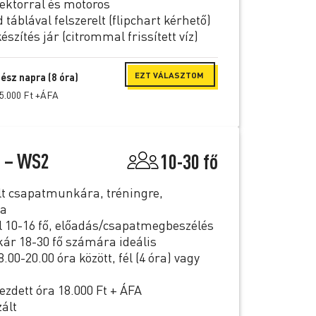
jektorral és motoros
táblával felszerelt (flipchart kérhető)
szítés jár (citrommal frissített víz)
EZT VÁLASZTOM
ész napra (8 óra)
5.000 Ft +ÁFA
 – WS2
10-30 fő
lt csapatmunkára, tréningre,
ra
l 10-16 fő, előadás/csapatmegbeszélés
ár 18-30 fő számára ideális
.00-20.00 óra között, fél (4 óra) vagy
dett óra 18.000 Ft + ÁFA
ált