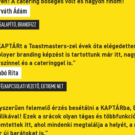
yen! A catering bőséges volt és nagyon finom!"
rváth Ádám
SALAPÍTÓ, BRANDFIZZ
KAPTÁRt a Toastmasters-zel évek óta elégedetten 
loyer branding képzést is tartottunk már itt, nag
színnel és a cateringgel is."
abó Rita
FÉLKAPCSOLATI VEZETŐ, EXTREME NET
yszerűen felemelő érzés besétálni a KAPTÁRba, 
ilikával! Ezek a srácok olyan tágas és többfunkci
emtettek itt, ahol mindenki megtalálja a helyét, a
r új barátokat is."