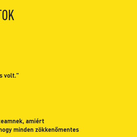
TOK
 volt."
teamnek, amiért
k hogy minden zökkenőmentes