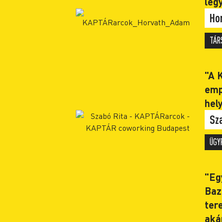
leg
Ho
TÁR
"A 
emp
hely
Sz
ÜGY
"Eg
Baz
ter
aká