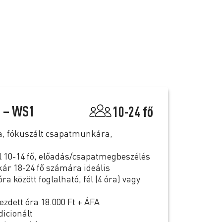
 – WS1
10-24 fő
a, fókuszált csapatmunkára,
l 10-14 fő, előadás/csapatmegbeszélés
ár 18-24 fő számára ideális
ra között foglalható, fél (4 óra) vagy
dett óra 18.000 Ft + ÁFA
dicionált