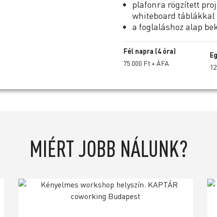
plafonra rögzített pro
whiteboard táblákkal f
a foglaláshoz alap beké
Fél napra (4 óra)
Eg
75.000 Ft + ÁFA
12
MIÉRT JOBB NÁLUNK?