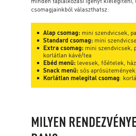
minden táplálkozási igényt kielégíteni, 
csomagjainkból választhatsz:
Alap csomag:
mini szendvicsek, pa
Standard csomag:
mini szendvicse
Extra csomag:
mini szendvicsek, 
korlátlan kávé/tea
Ebéd menü:
levesek, főételek, ház
Snack menü:
sós aprósütemények,
Korlátlan melegital csomag
: korl
MILYEN RENDEZVÉNYE