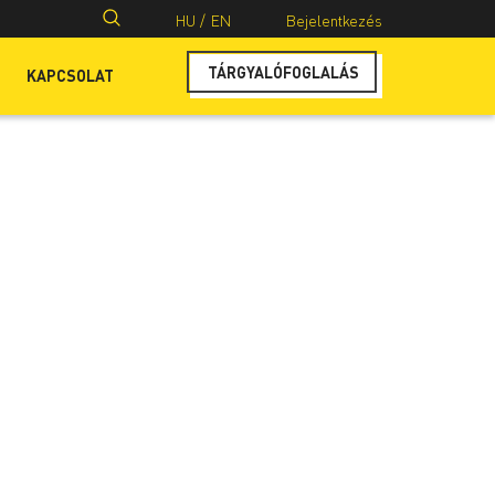
Keresés:
HU /
EN
Bejelentkezés
TÁRGYALÓFOGLALÁS
KAPCSOLAT