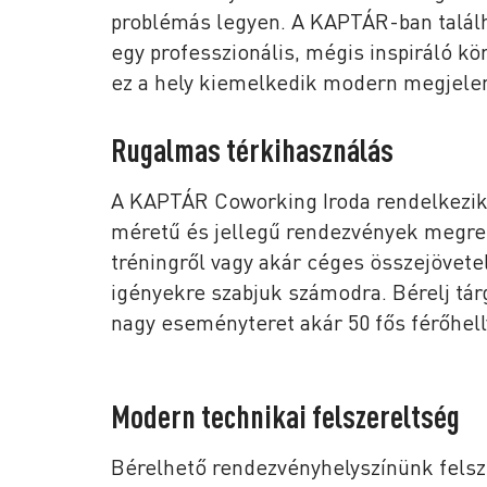
problémás legyen. A KAPTÁR-ban találh
egy professzionális, mégis inspiráló k
ez a hely kiemelkedik modern megjelené
Rugalmas térkihasználás
A KAPTÁR Coworking Iroda rendelkezik 
méretű és jellegű rendezvények megren
tréningről vagy akár céges összejövetelr
igényekre szabjuk számodra. Bérelj tár
nagy eseményteret akár 50 fős férőhell
Modern technikai felszereltség
Bérelhető rendezvényhelyszínünk felsz