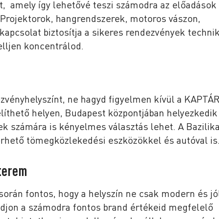
t, amely így lehetővé teszi számodra az előadások
 Projektorok, hangrendszerek, motoros vászon,
-kapcsolat biztosítja a sikeres rendezvények technik
elljen koncentrálod.
zvényhelyszínt, ne hagyd figyelmen kívül a KAPTÁ
líthető helyen, Budapest központjában helyezkedik 
k számára is kényelmes választás lehet. A Bazilik
érhető tömegközlekedési eszközökkel és autóval is
yterem
orán fontos, hogy a helyszín ne csak modern és jó
adjon a számodra fontos brand értékeid megfelelő