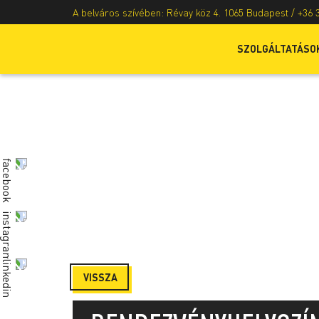
A belváros szívében: Révay köz 4. 1065 Budapest /
+36 
SZOLGÁLTATÁSO
VISSZA