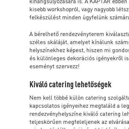
kihangsúlyozására is. A KAPTÁR ebben a
kisebb workshopról, vagy nagyobb létsz
felkészülést minden ügyfelünk számár
A bérelhető rendezvényterem kiválaszt
széles skáláját, amelyet kínálunk szám
helyszínekhez képest, hiszen mi gondos
és különleges dekorációs igényekről is
eseményt szervezz!
Kiváló catering lehetőségek
Nem kell többé külön catering szolgált
kapcsolatos igényeihez megtaláld a le
rendezvényhelyszíne kiváló catering l
teljeskörűen megfeleljenek az elvárása