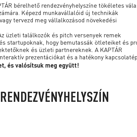
TÁR bérelhető rendezvényhelyszíne tökéletes vála
zámára. Képezd munkavállalóid új technikák
l, vagy tervezd meg vállalkozásod növekedési
z üzleti találkozók és pitch versenyek remek
és startupoknak, hogy bemutassák ötleteiket és pr
fektetőknek és üzleti partnereknek. A KAPTÁR
nteraktív prezentációkat és a hatékony kapcsolatép
t, és valósítsuk meg együtt!
 RENDEZVÉNYHELYSZÍN
!