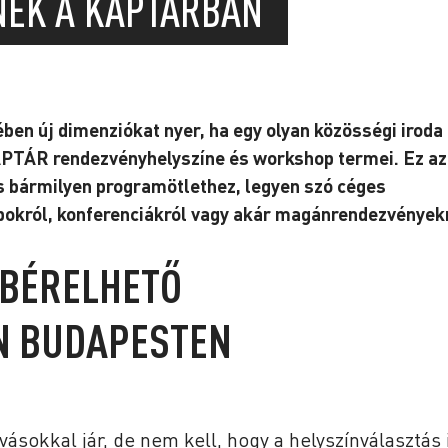
NEK A KAPTÁRBAN
en új dimenziókat nyer, ha egy olyan közösségi iroda
PTÁR rendezvényhelyszíne és workshop termei. Ez az
s bármilyen programötlethez, legyen szó céges
pokról, konferenciákról vagy akár magánrendezvényekr
 BÉRELHETŐ
N BUDAPESTEN
sokkal jár, de nem kell, hogy a helyszínválasztás 