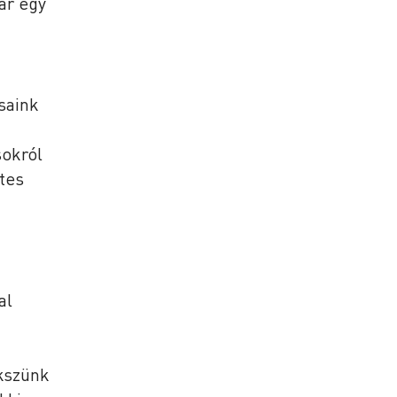
ár egy
saink
sokról
tes
al
ekszünk