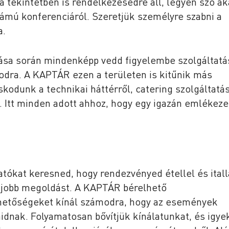
 tekintetben is rendelkezésedre áll, legyen szó ak
ámú konferenciáról. Szeretjük személyre szabni a
a.
ása során mindenképp vedd figyelembe szolgáltatá
odra. A KAPTÁR ezen a területen is kitűnik más
kodunk a technikai háttérről, catering szolgáltatá
. Itt minden adott ahhoz, hogy egy igazán emlékeze
atókat keresned, hogy rendezvényed étellel és itall
gjobb megoldást. A KAPTÁR bérelhető
ehetőségeket kínál számodra, hogy az események
idnak. Folyamatosan bővítjük kínálatunkat, és igy