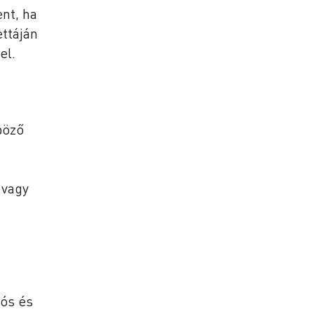
nt, ha
ettáján
el.
böző
 vagy
iós és