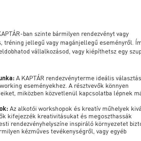
 KAPTÁR-ban szinte bármilyen rendezvényt vagy
, tréning jellegű vagy magánjellegű eseményről. Í
eldobhatod vállalkozásod, vagy kiépíthetsz egy szu
unka:
A KAPTÁR rendezvényterme ideális választás
working eseményekhez. A résztvevők könnyen
teiket, miközben közvetlenül kapcsolatba lépnek m
ok:
Az alkotói workshopok és kreatív műhelyek kiv
vők kifejezzék kreativitásukat és megoszthassák
ti rendezvényhelyszíne inspiráló környezetet bizt
rmilyen kézműves tevékenységről, vagy egyéb