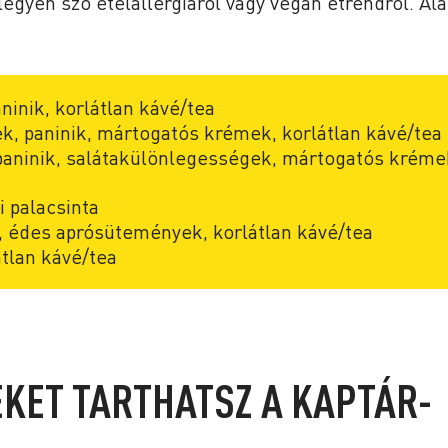
legyen szó ételallergiáról vagy vegán étrendről. Alá
ninik, korlátlan kávé/tea
k, paninik, mártogatós krémek, korlátlan kávé/tea
paninik, salátakülönlegességek, mártogatós kréme
i palacsinta
 édes aprósütemények, korlátlan kávé/tea
átlan kávé/tea
KET TARTHATSZ A KAPTÁR-