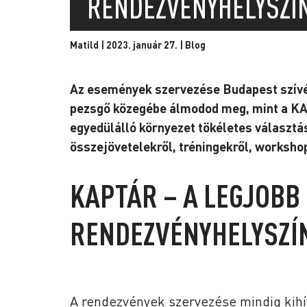
RENDEZVÉNYHELYSZÍ
Matild | 2023. január 27. |
Blog
Az események szervezése Budapest szívéb
pezsgő közegébe álmodod meg, mint a KA
egyedülálló környezet tökéletes választá
összejövetelekről, tréningekről, worksho
KAPTÁR – A LEGJOBB
RENDEZVÉNYHELYSZÍ
A rendezvények szervezése mindig kihívá