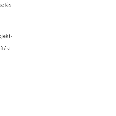
sztás
ojekt-
ítést.