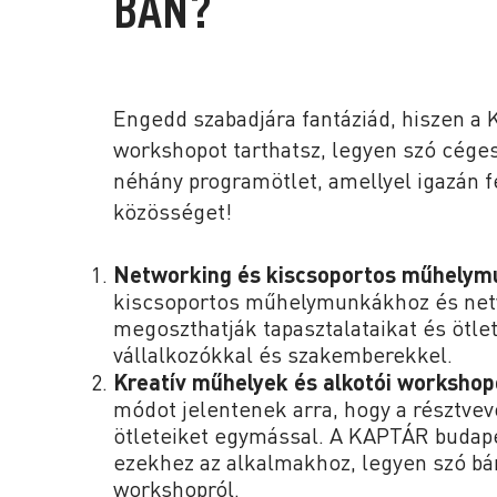
BAN?
Engedd szabadjára fantáziád, hiszen a
workshopot tarthatsz, legyen szó céges
néhány programötlet, amellyel igazán f
közösséget!
Networking és kiscsoportos műhelym
kiscsoportos műhelymunkákhoz és net
megoszthatják tapasztalataikat és ötle
vállalkozókkal és szakemberekkel.
Kreatív műhelyek és alkotói workshop
módot jelentenek arra, hogy a résztve
ötleteiket egymással. A KAPTÁR budapes
ezekhez az alkalmakhoz, legyen szó bá
workshopról.