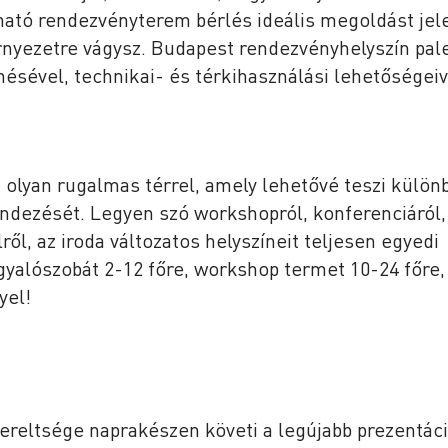
ató rendezvényterem bérlés ideális megoldást jele
örnyezetre vágysz. Budapest rendezvényhelyszín pal
sével, technikai- és térkihasználási lehetőségeiv
olyan rugalmas térrel, amely lehetővé teszi külön
dezését. Legyen szó workshopról, konferenciáról,
ől, az iroda változatos helyszíneit teljesen egyedi
gyalószobát 2-12 főre, workshop termet 10-24 főre,
yel!
ereltsége naprakészen követi a legújabb prezentác