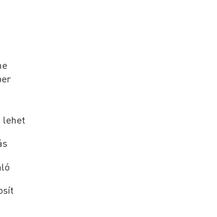
me
per
 lehet
ás
áló
osít