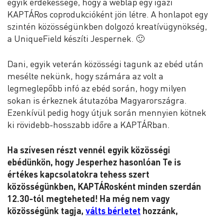
egyik érdekessége, hogy a weblap egy igazi
KAPTÁRos coprodukcióként jön létre. A honlapot egy
szintén közösségünkben dolgozó kreatívügynökség,
a UniqueField készíti Jespernek. 🙂
Dani, egyik veterán közösségi tagunk az ebéd után
mesélte nekünk, hogy számára az volt a
legmeglepőbb infó az ebéd során, hogy milyen
sokan is érkeznek átutazóba Magyarországra.
Ezenkívül pedig hogy útjuk során mennyien kötnek
ki rövidebb-hosszabb időre a KAPTÁRban.
Ha szívesen részt vennél egyik közösségi
ebédünkön, hogy Jesperhez hasonlóan Te is
értékes kapcsolatokra tehess szert
közösségünkben, KAPTÁRosként minden szerdán
12.30-tól megteheted! Ha még nem vagy
közösségünk tagja,
válts bérletet
hozzánk,