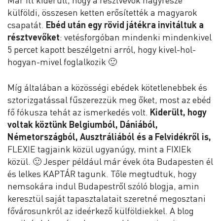
Már itt kiderült, hogy a résztvevők nagyrésze
külföldi, összesen ketten erősítették a magyarok
csapatát.
Ebéd után egy rövid játékra invitáltuk a
résztvevőket
: vetésforgóban mindenki mindenkivel
5 percet kapott beszélgetni arról, hogy kivel-hol-
hogyan-mivel foglalkozik 🙂
Míg általában a közösségi ebédek kötetlenebbek és
sztorizgatással fűszerezzük meg őket, most az ebéd
fő fókusza tehát az ismerkedés volt.
Kiderült, hogy
voltak köztünk Belgiumból, Dániából,
Németországból, Ausztráliából és a Felvidékről is,
FLEXIE tagjaink közül ugyanúgy, mint a FIXIEk
közül. 🙂 Jesper például már évek óta Budapesten él
és lelkes KAPTÁR tagunk. Tőle megtudtuk, hogy
nemsokára indul Budapestről szóló blogja, amin
keresztül saját tapasztalatait szeretné megosztani
fővárosunkról az ideérkező külföldiekkel. A blog