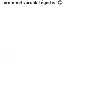
örömmel várunk Téged is! 🙂
KAPTÁR Irodák Kft.
1065 Budapest, Révay köz 4.
+36 30 684 3996
hello@kaptarbudapest.hu