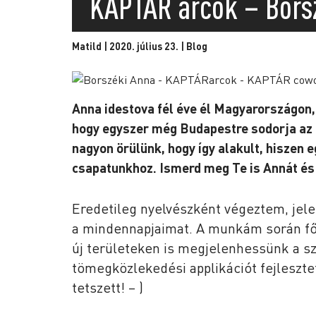
KAPTÁR arcok – Bors
Matild | 2020. július 23. |
Blog
Anna idestova fél éve él Magyarországon,
hogy egyszer még Budapestre sodorja az é
nagyon örülünk, hogy így alakult, hiszen 
csapatunkhoz. Ismerd meg Te is Annát és 
Eredetileg nyelvészként végeztem, jele
a mindennapjaimat. A munkám során fől
új területeken is megjelenhessünk a sz
tömegközlekedési applikációt fejlesztet
tetszett! – )