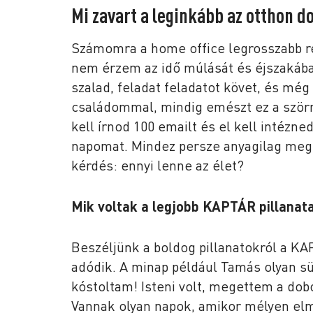
Mi zavart a leginkább az otthon 
Számomra a home office legrosszabb ré
nem érzem az idő múlását és éjszakába 
szalad, feladat feladatot követ, és még
családommal, mindig emészt ez a szörn
kell írnod 100 emailt és el kell intézn
napomat. Mindez persze anyagilag megt
kérdés: ennyi lenne az élet?
Mik voltak a legjobb KAPTÁR pillanata
Beszéljünk a boldog pillanatokról a 
adódik. A minap például Tamás olyan s
kóstoltam! Isteni volt, megettem a dob
Vannak olyan napok, amikor mélyen elme