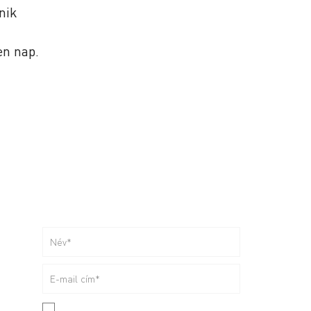
nik
en nap.
Küldhetjük?
Le ne maradj!
Események, tippek,
izgalmas tartalmak Kaptárosan.
Elfogadom a
feltételeket*