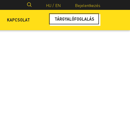
Keresés:
HU /
EN
Bejelentkezés
TÁRGYALÓFOGLALÁS
KAPCSOLAT