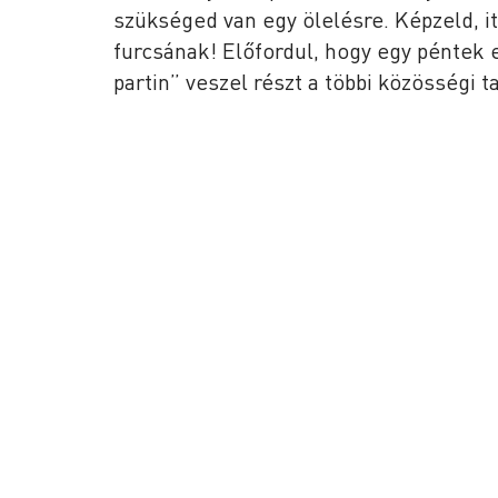
szükséged van egy ölelésre. Képzeld, 
furcsának! Előfordul, hogy egy péntek
partin” veszel részt a többi közösségi t
KAPTÁR Irodák Kft.
Szolgált
1065 Budapest, Révay köz 4.
Alkalmi c
Coworkin
Kapcsolat
Közösség
Tárgyaló 
+36 30 684 3996
Workshop 
hello@kaptarbudapest.hu
Székhelys
Közösség
Kaptár a