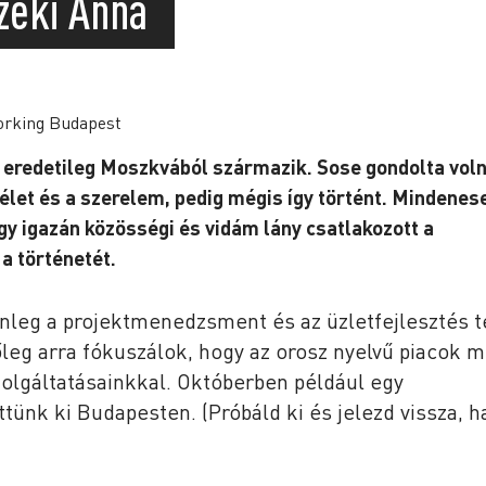
zeki Anna
 eredetileg Moszkvából származik. Sose gondolta voln
let és a szerelem, pedig mégis így történt. Mindenes
egy igazán közösségi és vidám lány csatlakozott a
a történetét.
nleg a projektmenedzsment és az üzletfejlesztés te
eg arra fókuszálok, hogy az orosz nyelvű piacok m
olgáltatásainkkal. Októberben például egy
tünk ki Budapesten. (Próbáld ki és jelezd vissza, h