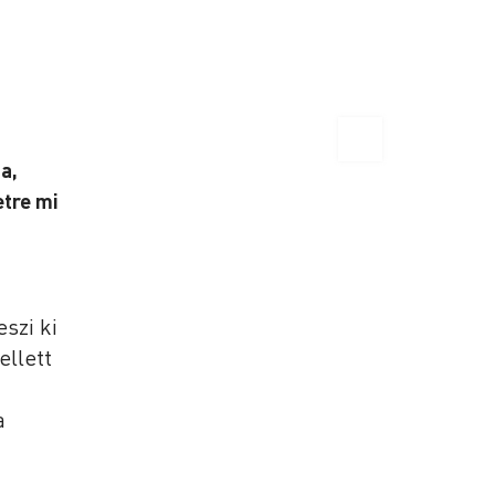
a,
etre mi
szi ki
ellett
a