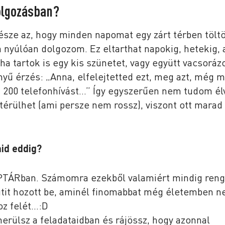
dolgozásban?
sze az, hogy minden napomat egy zárt térben tölt
nyúlóan dolgozom. Ez eltarthat napokig, hetekig, 
 ha tartok is egy kis szünetet, vagy együtt vacsorá
yű érzés: „Anna, elfelejtetted ezt, meg azt, még 
ed 200 telefonhívást…” Így egyszerűen nem tudom él
érülhet (ami persze nem rossz), viszont ott marad
id eddig?
KAPTÁRban. Számomra ezekből valamiért mindig ren
ütit hozott be, aminél finomabbat még életemben 
oz felét…:D
rülsz a feladataidban és rájössz, hogy azonnal