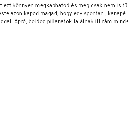
itt ezt könnyen megkaphatod és még csak nem is tű
 este azon kapod magad, hogy egy spontán „kanapé
aggal. Apró, boldog pillanatok találnak itt rám mind
atásaink
Hasznos
oworking
Tárgyalófoglalás
g tagság
Coworking árak
i tagság
Képek & Videók
bérlés
Rólunk
helyszín
Gyakori kérdések
zolgáltatás
Nézz körbe
i élet
Általános szerződési feltételek
rcok
Adatvédelem