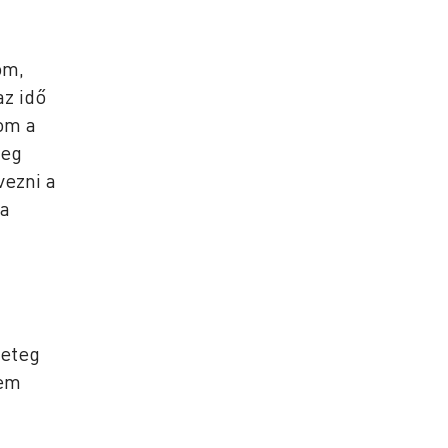
öm,
az idő
zom a
meg
vezni a
 a
geteg
nem