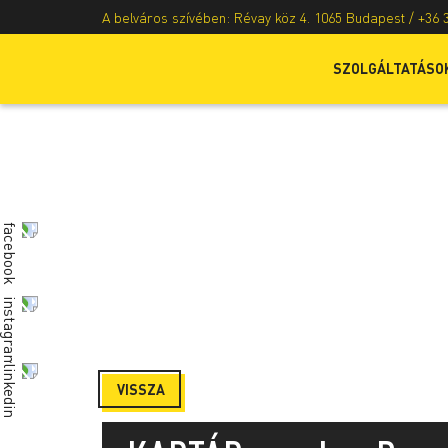
A belváros szívében: Révay köz 4. 1065 Budapest /
+36 
SZOLGÁLTATÁSO
VISSZA