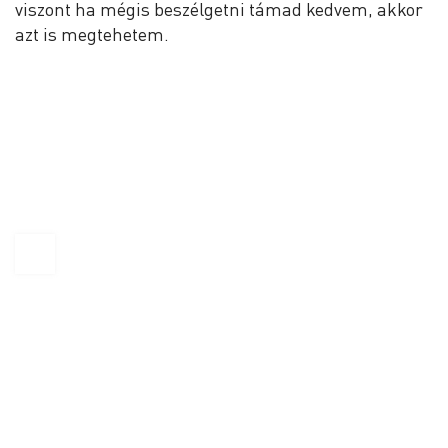
viszont ha mégis beszélgetni támad kedvem, akkor
azt is megtehetem.
KAPTÁR Irodák Kft.
1065 Budapest, Révay köz 4.
+36 30 684 3996
hello@kaptarbudapest.hu