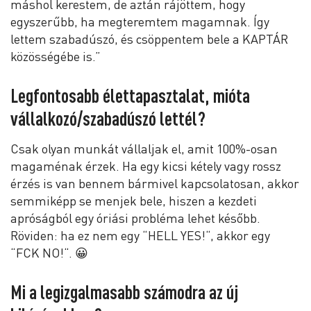
máshol kerestem, de aztán rájöttem, hogy
egyszerűbb, ha megteremtem magamnak. Így
lettem szabadúszó, és csöppentem bele a KAPTÁR
közösségébe is.”
Legfontosabb élettapasztalat, mióta
vállalkozó/szabadúszó lettél?
Csak olyan munkát vállaljak el, amit 100%-osan
magaménak érzek. Ha egy kicsi kétely vagy rossz
érzés is van bennem bármivel kapcsolatosan, akkor
semmiképp se menjek bele, hiszen a kezdeti
apróságból egy óriási probléma lehet később.
Röviden: ha ez nem egy “HELL YES!“, akkor egy
“FCK NO!“. 😀
Mi a legizgalmasabb számodra az új