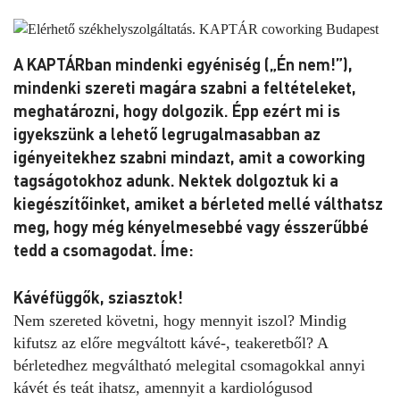
A KAPTÁRban mindenki egyéniség („Én nem!”),
mindenki szereti magára szabni a feltételeket,
meghatározni, hogy dolgozik. Épp ezért mi is
igyekszünk a lehető legrugalmasabban az
igényeitekhez szabni mindazt, amit a coworking
tagságotokhoz adunk. Nektek dolgoztuk ki a
kiegészítőinket, amiket a bérleted mellé válthatsz
meg, hogy még kényelmesebbé vagy ésszerűbbé
tedd a csomagodat. Íme:
Kávéfüggők, sziasztok!
Nem szereted követni, hogy mennyit iszol? Mindig
kifutsz az előre megváltott kávé-, teakeretből? A
bérletedhez megváltható melegital csomagokkal annyi
kávét és teát ihatsz, amennyit a kardiológusod