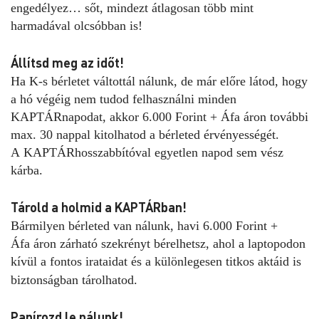
engedélyez… sőt, mindezt átlagosan több mint
harmadával olcsóbban is!
Állítsd meg az időt!​
Ha K-s bérletet váltottál nálunk, de már előre látod, hogy
a hó végéig nem tudod felhasználni minden
KAPTÁRnapodat, akkor 6.000 Forint + Áfa áron további
max. 30 nappal kitolhatod a bérleted érvényességét.
A KAPTÁRhosszabbítóval egyetlen napod sem vész
kárba.
Tárold a holmid a KAPTÁRban!
Bármilyen bérleted van nálunk, havi 6.000 Forint +
Áfa áron zárható szekrényt bérelhetsz, ahol a laptopodon
kívül a fontos irataidat és a különlegesen titkos aktáid is
biztonságban tárolhatod.
Papírozd le nálunk!