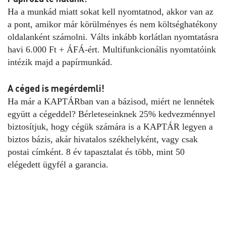
Ha a munkád miatt sokat kell nyomtatnod, akkor van az
a pont, amikor már körülményes és nem költséghatékony
oldalanként számolni. Válts inkább korlátlan nyomtatásra
havi 6.000 Ft + ÁFÁ-ért. Multifunkcionális nyomtatóink
intézik majd a papírmunkád.
A céged is megérdemli!
Ha már a KAPTÁRban van a bázisod, miért ne lennétek
együtt a cégeddel? Bérleteseinknek 25% kedvezménnyel
biztosítjuk, hogy cégük számára is a KAPTÁR legyen a
biztos bázis, akár hivatalos székhelyként, vagy csak
postai címként. 8 év tapasztalat és több, mint 50
elégedett ügyfél a garancia.