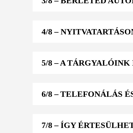
3/8
– BÉRLETED AUT
4/8
– NYITVATARTÁSON 
5/8
– A TÁRGYALÓINK
6/8
– TELEFONÁLÁS É
7/8
– ÍGY ÉRTESÜLHE