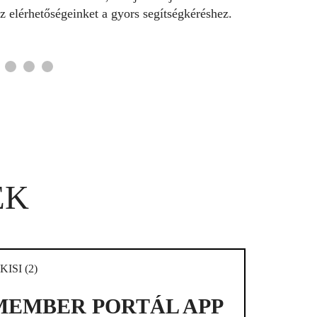
tsd bátran a KAPTÁR fiókodban, vagy
z elérhetőségeinket a gyors segítségkéréshez.
ságot!
náinkon is. Örülünk, ha aktív vagy, bátran
k.
be!
EK
MEMBER PORTÁL APP