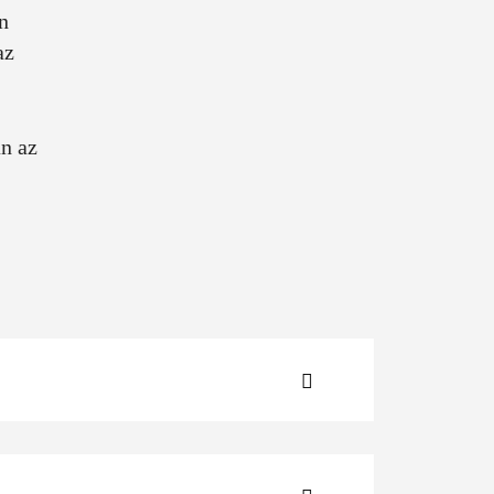
n
az
an az