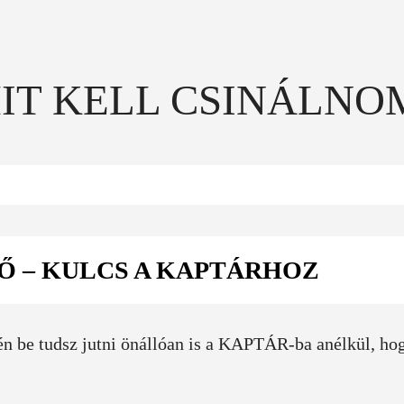
IT KELL CSINÁLNO
TŐ – KULCS A KAPTÁRHOZ
én be tudsz jutni önállóan is a KAPTÁR-ba anélkül, ho