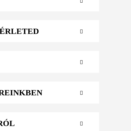
 BÉRLETED
EREINKBEN
RÓL