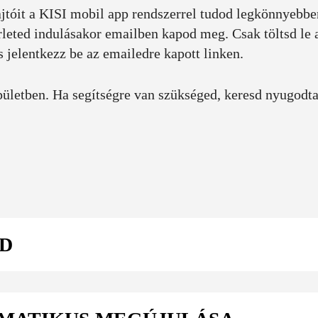
tóit a KISI mobil app rendszerrel tudod legkönnyebbe
érleted indulásakor emailben kapod meg. Csak töltsd le 
s jelentkezz be az emailedre kapott linken.
épületben. Ha segítségre van szükséged, keresd nyugodt
OD