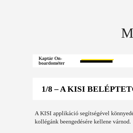
M
Kaptár On-
boardométer
1/8
– A KISI BELÉPTE
A KISI applikáció segítségével könnyed
kollégánk beengedésére kellene várnod.