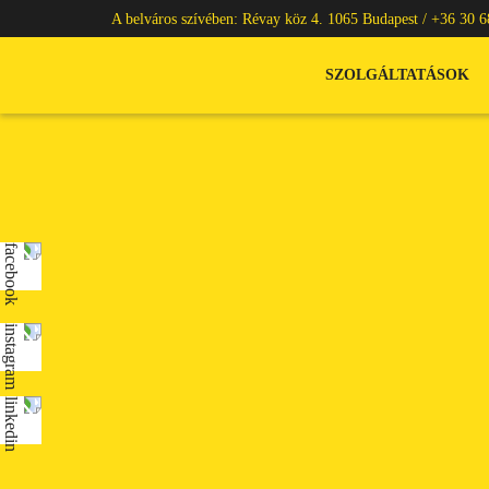
A belváros szívében: Révay köz 4. 1065 Budapest /
+36 30 6
SZOLGÁLTATÁSOK