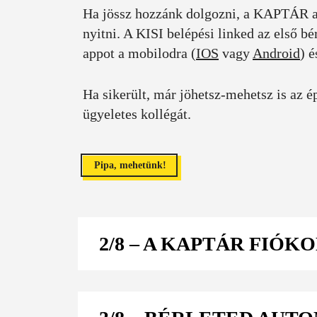
Ha jössz hozzánk dolgozni, a KAPTÁR aj
nyitni. A KISI belépési linked az első b
appot a mobilodra (
IOS
vagy
Android
) é
Ha sikerült, már jöhetsz-mehetsz is az 
ügyeletes kollégát.
Pipa, mehetünk!
2/8
– A KAPTÁR FIÓK