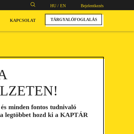
Keresés:
HU /
EN
Bejelentkezés
TÁRGYALÓFOGLALÁS
KAPCSOLAT
A
LZETEN!
 és minden fontos tudnivaló
 a legtöbbet hozd ki a KAPTÁR