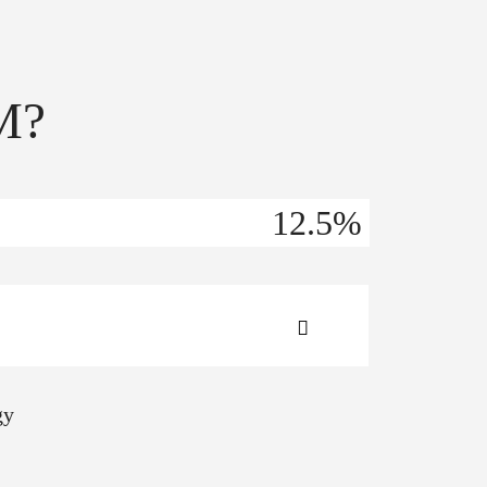
M?
12.5
%
gy