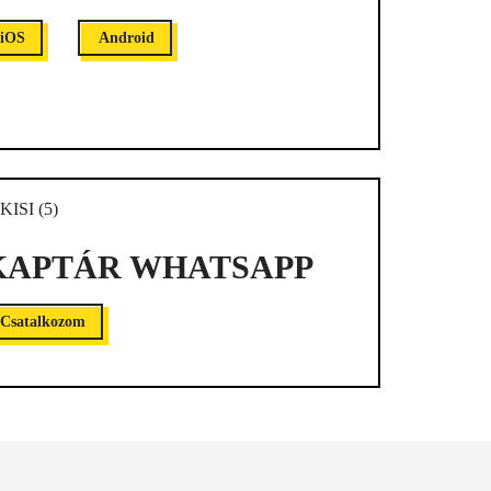
iOS
Android
KAPTÁR WHATSAPP
Csatalkozom