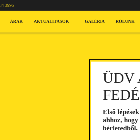
84 3996
ÁRAK
AKTUALITÁSOK
GALÉRIA
RÓLUNK
ÜDV 
FEDÉ
Első lépések
ahhoz, hogy
bérletedből.