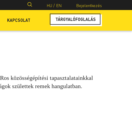
Keresés:
HU /
EN
Bejelentkezés
TÁRGYALÓFOGLALÁS
KAPCSOLAT
Ros közösségépítési tapasztalatainkkal
ságok születtek remek hangulatban.