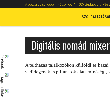
A belváros szívében: Révay köz 4. 1065 Budapest /
+36 
SZOLGÁLTATÁSO
Digitális nomád mixer
A teltházas találkozókon külföldi és haza
vadidegenek is pillanatok alatt minőségi,