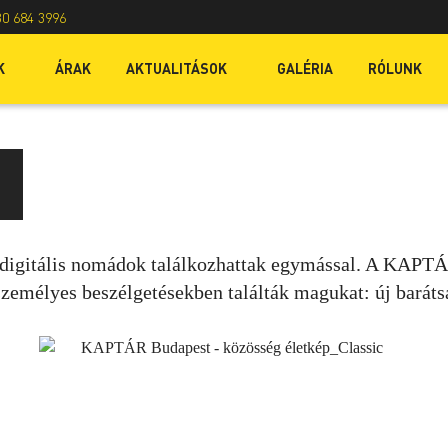
30 684 3996
K
ÁRAK
AKTUALITÁSOK
GALÉRIA
RÓLUNK
i digitális nomádok találkozhattak egymással. A KAPTÁ
 személyes beszélgetésekben találták magukat: új barát