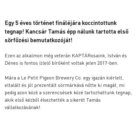
Egy 5 éves történet fináléjára koccintottunk
tegnap! Kancsár Tamás épp nálunk tartotta első
sörfőzési bemutatkozóját!
Ezen az alkalmon még veterán KAPTÁRosaink, István és
Dénes is fontos ízlelő bíróként voltak jelen 2017-ben.
Mára a Le Petit Pigeon Brewery Co. egy igazán kiérlelt,
eltalált és jól prezentált sörmárkává nőtte ki magát, mi
pedig azon közé a szerencsések közé tartozhattunk tegnap,
akik első kézből élvezhették a sikerét Tamás
vállalkozásának!