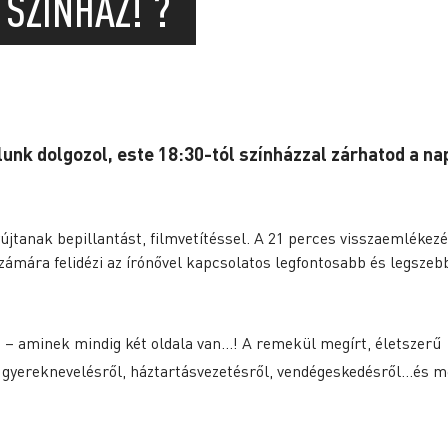
SZÍNHÁZ! ?
unk dolgozol, este 18:30-tól színházzal zárhatod a na
újtanak bepillantást, filmvetítéssel. A 21 perces visszaemlékezé
számára felidézi az írónővel kapcsolatos legfontosabb és legszeb
 – aminek mindig két oldala van…! A remekül megírt, életszerű
 gyereknevelésről, háztartásvezetésről, vendégeskedésről…és m