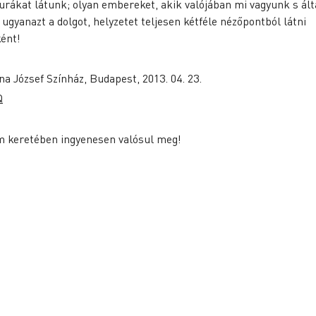
urákat látunk; olyan embereket, akik valójában mi vagyunk s ál
yanazt a dolgot, helyzetet teljesen kétféle nézőpontból látni
ként!
 József Színház, Budapest, 2013. 04. 23.
Q
m keretében ingyenesen valósul meg!
atásaink
Hasznos
oworking
Tárgyalófoglalás
g tagság
Coworking árak
i tagság
Képek & Videók