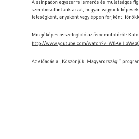
A színpadon egyszerre ismerős és mulatságos fig
szembesülhetünk azzal, hogyan vagyunk képesek ug
feleségként, anyaként vagy éppen férjként, főnök
Mozgóképes összefoglaló az ősbemutatóról: Katona
http://www.youtube.com/watch?v=W8KeiLbWeq
Az előadás a „Köszönjük, Magyarország!” progra
KAPTÁR Irodák Kft.
Szolgált
1065 Budapest, Révay köz 4.
Alkalmi c
Coworkin
Kapcsolat
Közösség