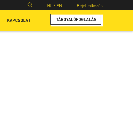
Keresés:
HU /
EN
Bejelentkezés
TÁRGYALÓFOGLALÁS
KAPCSOLAT