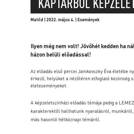
KAPTÁRBÓL KÉPZELET
Matild | 2022. május 4. |
Események
Ilyen még nem volt! Jövőhét kedden ha nál
házon belüli előadással!
Az előadás első percei Janikovszky Éva életébe ny
érkező, helyüket a nézőtéren elfoglaló közönség 
életeseményeket.
A képzeletszínházi előadás témája pedig a LEMEZ
karakterektől hallhatunk nyaralásról, munkáról,
más hasonló hétköznapi témáról.