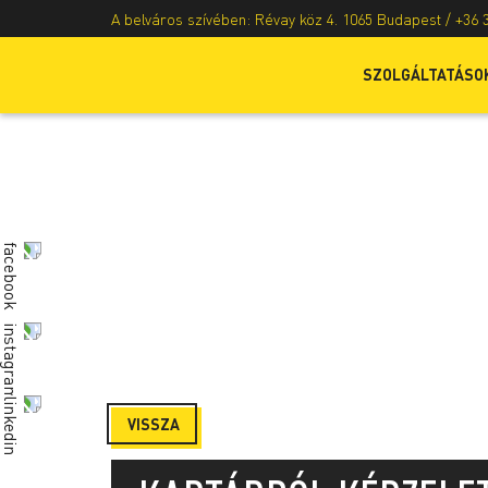
A belváros szívében: Révay köz 4. 1065 Budapest /
+36 
SZOLGÁLTATÁSO
VISSZA