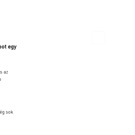
pot egy
s az
b
ég sok