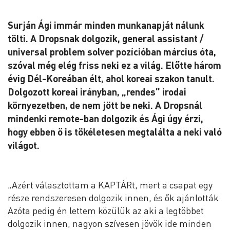
Surján Ági immár minden munkanapját nálunk
tölti. A Dropsnak dolgozik, general assistant /
universal problem solver pozícióban március óta,
szóval még elég friss neki ez a világ.
Előtte három
évig Dél-Koreában élt, ahol koreai szakon tanult.
Dolgozott koreai irányban, „rendes” irodai
környezetben, de nem jött be neki. A Dropsnál
mindenki remote-ban dolgozik és Ági úgy érzi,
hogy ebben ő is tökéletesen megtalálta a neki való
világot.
„Azért választottam a KAPTÁRt, mert a csapat egy
része rendszeresen dolgozik innen, és ők ajánlották.
Azóta pedig én lettem közülük az aki a legtöbbet
dolgozik innen, nagyon szívesen jövök ide minden