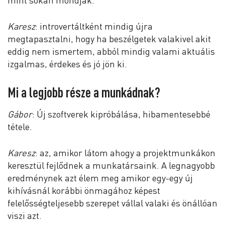
mint sokan mondják.
Karesz
: introvertáltként mindig újra
megtapasztalni, hogy ha beszélgetek valakivel akit
eddig nem ismertem, abból mindig valami aktuális
izgalmas, érdekes és jó jön ki.
Mi a legjobb része a munkádnak?
Gábor
: Új szoftverek kipróbálása, hibamentesebbé
tétele.
Karesz
: az, amikor látom ahogy a projektmunkákon
keresztül fejlődnek a munkatársaink. A legnagyobb
eredménynek azt élem meg amikor egy-egy új
kihívásnál korábbi önmagához képest
felelősségteljesebb szerepet vállal valaki és önállóan
viszi azt.