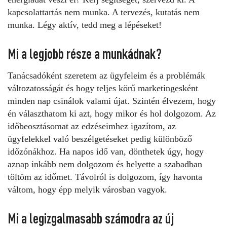
kapcsolattartás nem munka. A tervezés, kutatás nem
munka. Légy aktív, tedd meg a lépéseket!
Mi a legjobb része a munkádnak?
Tanácsadóként szeretem az ügyfeleim és a problémák
változatosságát és hogy teljes körű marketingesként
minden nap csinálok valami újat. Szintén élvezem, hogy
én választhatom ki azt, hogy mikor és hol dolgozom. Az
időbeosztásomat az edzéseimhez igazítom, az
ügyfelekkel való beszélgetéseket pedig különböző
időzónákhoz. Ha napos idő van, dönthetek úgy, hogy
aznap inkább nem dolgozom és helyette a szabadban
töltöm az időmet. Távolról is dolgozom, így havonta
váltom, hogy épp melyik városban vagyok.
Mi a legizgalmasabb számodra az új