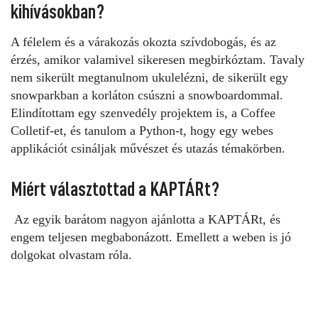
kihívásokban?
A félelem és a várakozás okozta szívdobogás, és az
érzés, amikor valamivel sikeresen megbirkóztam. Tavaly
nem sikerült megtanulnom ukulelézni, de sikerült egy
snowparkban a korláton csúszni a snowboardommal.
Elindítottam egy szenvedély projektem is, a Coffee
Colletif-et, és tanulom a Python-t, hogy egy webes
applikációt csináljak művészet és utazás témakörben.
Miért választottad a KAPTÁRt?
Az egyik barátom nagyon ajánlotta a KAPTÁRt, és
engem teljesen megbabonázott. Emellett a weben is jó
dolgokat olvastam róla.