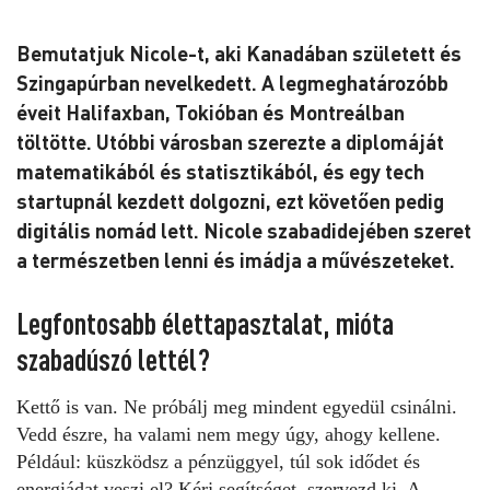
Bemutatjuk Nicole-t, aki Kanadában született és
Szingapúrban nevelkedett. A legmeghatározóbb
éveit Halifaxban, Tokióban és Montreálban
töltötte. Utóbbi városban szerezte a diplomáját
matematikából és statisztikából, és egy tech
startupnál kezdett dolgozni, ezt követően pedig
digitális nomád lett. Nicole szabadidejében szeret
a természetben lenni és imádja a művészeteket.
Legfontosabb élettapasztalat, mióta
szabadúszó lettél?
Kettő is van. Ne próbálj meg mindent egyedül csinálni.
Vedd észre, ha valami nem megy úgy, ahogy kellene.
Például: küszködsz a pénzüggyel, túl sok idődet és
energiádat veszi el? Kérj segítséget, szervezd ki. A