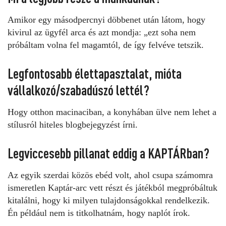
Amikor egy másodpercnyi döbbenet után látom, hogy
kivirul az ügyfél arca és azt mondja: „ezt soha nem
próbáltam volna fel magamtól, de így felvéve tetszik.
Legfontosabb élettapasztalat, mióta
vállalkozó/szabadúszó lettél?
Hogy otthon macinaciban, a konyhában ülve nem lehet a
stílusról hiteles blogbejegyzést írni.
Legviccesebb pillanat eddig a KAPTÁRban?
Az egyik szerdai közös ebéd volt, ahol csupa számomra
ismeretlen Kaptár-arc vett részt és játékból megpróbáltuk
kitalálni, hogy ki milyen tulajdonságokkal rendelkezik.
Én például nem is titkolhatnám, hogy naplót írok.