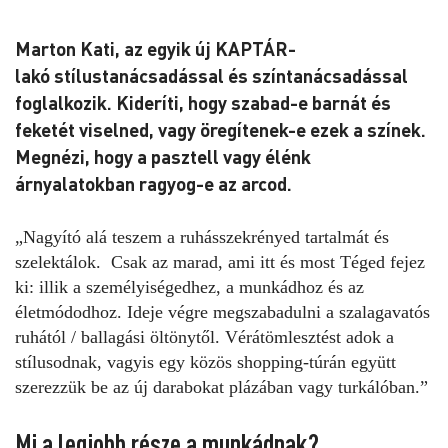
Marton Kati, az egyik új KAPTÁR-
lakó stílustanácsadással és színtanácsadással
foglalkozik. Kideríti, hogy szabad-e barnát és
feketét viselned, vagy öregítenek-e ezek a színek.
Megnézi, hogy a pasztell vagy élénk
árnyalatokban ragyog-e az arcod.
„Nagyító alá teszem a ruhásszekrényed tartalmát és
szelektálok. Csak az marad, ami itt és most Téged fejez
ki: illik a személyiségedhez, a munkádhoz és az
életmódodhoz. Ideje végre megszabadulni a szalagavatós
ruhától / ballagási öltönytől. Vérátömlesztést adok a
stílusodnak, vagyis egy közös shopping-túrán együtt
szerezzük be az új darabokat plázában vagy turkálóban.”
Mi a legjobb része a munkádnak?