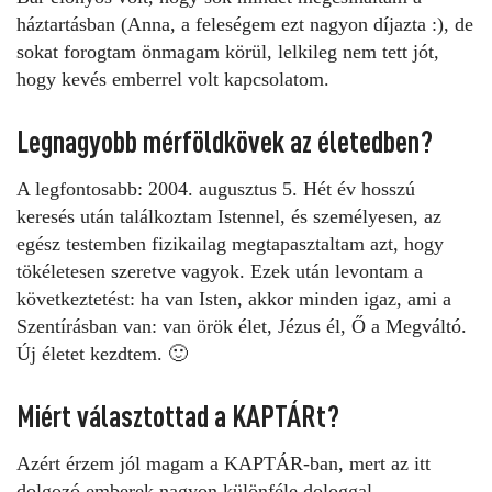
háztartásban (Anna, a feleségem ezt nagyon díjazta :), de
sokat forogtam önmagam körül, lelkileg nem tett jót,
hogy kevés emberrel volt kapcsolatom.
Legnagyobb mérföldkövek az életedben?
A legfontosabb: 2004. augusztus 5. Hét év hosszú
keresés után találkoztam Istennel, és személyesen, az
egész testemben fizikailag megtapasztaltam azt, hogy
tökéletesen szeretve vagyok. Ezek után levontam a
következtetést: ha van Isten, akkor minden igaz, ami a
Szentírásban van: van örök élet, Jézus él, Ő a Megváltó.
Új életet kezdtem. 🙂
Miért választottad a KAPTÁRt?
Azért érzem jól magam a KAPTÁR-ban, mert az itt
dolgozó emberek nagyon különféle dologgal