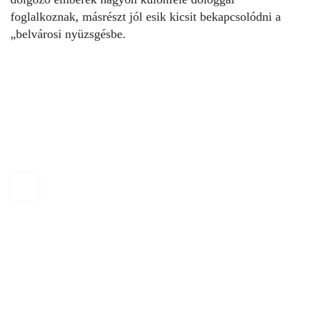
foglalkoznak, másrészt jól esik kicsit bekapcsolódni a
„belvárosi nyüzsgésbe.
KAPTÁR Irodák Kft.
1065 Budapest, Révay köz 4.
+36 30 684 3996
hello@kaptarbudapest.hu