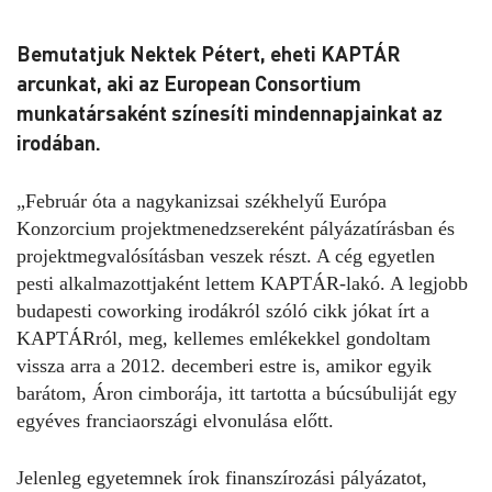
Bemutatjuk Nektek Pétert, eheti KAPTÁR
arcunkat, aki az European Consortium
munkatársaként színesíti mindennapjainkat az
irodában.
„Február óta a nagykanizsai székhelyű Európa
Konzorcium projektmenedzsereként pályázatírásban és
projektmegvalósításban veszek részt. A cég egyetlen
pesti alkalmazottjaként lettem KAPTÁR-lakó. A legjobb
budapesti coworking irodákról szóló cikk jókat írt a
KAPTÁRról, meg, kellemes emlékekkel gondoltam
vissza arra a 2012. decemberi estre is, amikor egyik
barátom, Áron cimborája, itt tartotta a búcsúbuliját egy
egyéves franciaországi elvonulása előtt.
Jelenleg egyetemnek írok finanszírozási pályázatot,