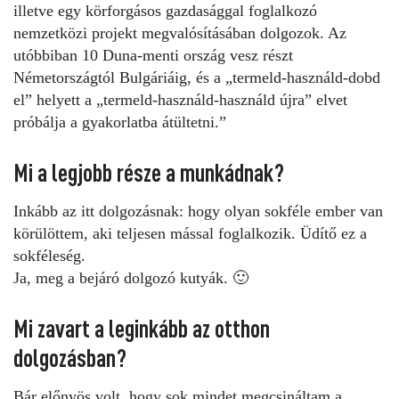
illetve egy körforgásos gazdasággal foglalkozó
nemzetközi projekt megvalósításában dolgozok. Az
utóbbiban 10 Duna-menti ország vesz részt
Németországtól Bulgáriáig, és a „termeld-használd-dobd
el” helyett a „termeld-használd-használd újra” elvet
próbálja a gyakorlatba átültetni.”
Mi a legjobb része a munkádnak?
Inkább az itt dolgozásnak: hogy olyan sokféle ember van
körülöttem, aki teljesen mással foglalkozik. Üdítő ez a
sokféleség.
Ja, meg a bejáró dolgozó kutyák. 🙂
Mi zavart a leginkább az otthon
dolgozásban?
Bár előnyös volt, hogy sok mindet megcsináltam a