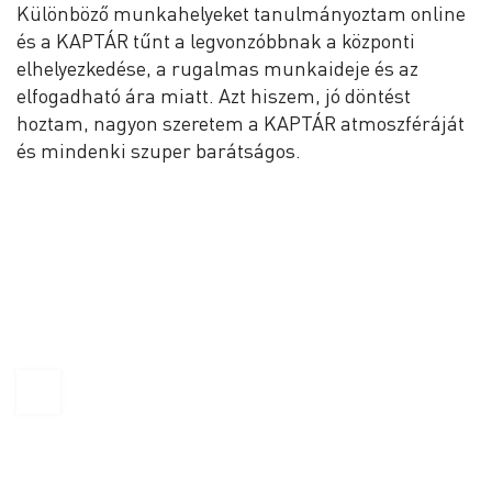
Különböző munkahelyeket tanulmányoztam online
és a KAPTÁR tűnt a legvonzóbbnak a központi
elhelyezkedése, a rugalmas munkaideje és az
elfogadható ára miatt. Azt hiszem, jó döntést
hoztam, nagyon szeretem a KAPTÁR atmoszféráját
és mindenki szuper barátságos.
KAPTÁR Irodák Kft.