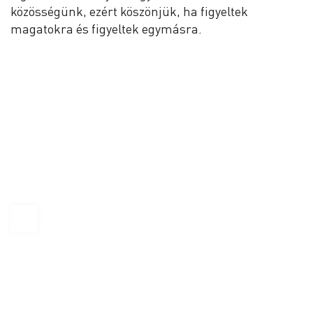
közösségünk, ezért köszönjük, ha figyeltek
magatokra és figyeltek egymásra.
KAPTÁR Irodák Kft.
1065 Budapest, Révay köz 4.