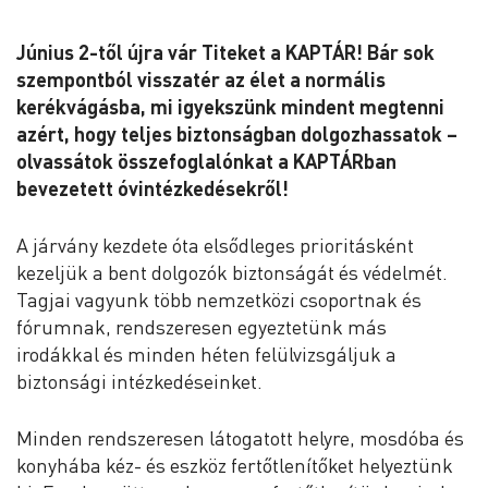
Június 2-től újra vár Titeket a KAPTÁR! Bár sok
szempontból visszatér az élet a normális
kerékvágásba, mi igyekszünk mindent megtenni
azért, hogy teljes biztonságban dolgozhassatok –
olvassátok összefoglalónkat a KAPTÁRban
bevezetett óvintézkedésekről!
A járvány kezdete óta elsődleges prioritásként
kezeljük a bent dolgozók biztonságát és védelmét.
Tagjai vagyunk több nemzetközi csoportnak és
fórumnak, rendszeresen egyeztetünk más
irodákkal és minden héten felülvizsgáljuk a
biztonsági intézkedéseinket.
Minden rendszeresen látogatott helyre, mosdóba és
konyhába kéz- és eszköz fertőtlenítőket helyeztünk