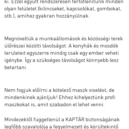
ki. Ezzel együtt rendszeresen fertőtlenítünk minden
olyan felületet (kilincseket, kapcsolókat, gombokat,
st
b.), amihez gyakran hozzányúlnak.
Megnöveltük a munkaállomások és közösségi terek
ülőrészei közötti távolságot. A konyhák és mosdók
területeit egyszerre mindig csak egy ember veheti
igénybe. Így a szükséges távolságot könnyebb lesz
betartani.
Nem fogjuk előírni a kötelező maszk viselést, de
mindenkinek ajánljuk! Ehhez kihelyeztünk profi
maszkokat is, amit szabadon el lehet venni.
Mindezektől függetlenül a KAPTÁR biztonságának
legfőbb szavatolója a fegyelmezett és körültekintő