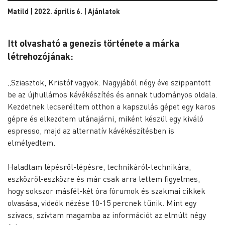
Matild | 2022. április 6. |
Ajánlatok
Itt olvasható a genezis története a márka
létrehozójának:
„Sziasztok, Kristóf vagyok. Nagyjából négy éve szippantott
be az újhullámos kávékészítés és annak tudományos oldala.
Kezdetnek lecseréltem otthon a kapszulás gépet egy karos
gépre és elkezdtem utánajárni, miként készül egy kiváló
espresso, majd az alternatív kávékészítésben is
elmélyedtem.
Haladtam lépésről-lépésre, technikáról-technikára,
eszközről-eszközre és már csak arra lettem figyelmes,
hogy sokszor másfél-két óra fórumok és szakmai cikkek
olvasása, videók nézése 10-15 percnek tűnik. Mint egy
szivacs, szívtam magamba az információt az elmúlt négy