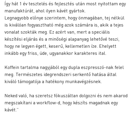
Így hát 1 év tesztelés és fejlesztés után most nyitottam egy
manufaktúrát, ahol ilyen kávét gyártok.
Legnagyobb előnye szerintem, hogy önmagában, tej nélkül
is kiválóan fogyasztható még azok számára is, akik a tejes
vonalat szokták meg. Ez azért van, mert a speciális
készítési eljárás és a minőségi alapanyag lehetővé teszi,
hogy ne legyen égett, keserű, kellemetlen íze. Ehelyett
inkább egy friss, üde, ugyanakkor karakteres ital.
Koffein tartalma nagyjából egy dupla eszpresszó-nak felel
meg. Természetes idegrendszeri serkentő hatása által
kiváló támogatója a hatékony munkavégzésnek.
Neked való, ha szeretsz fókuszáltan dolgozni és nem akarod
megszakítani a workflow-d, hogy készíts magadnak egy
kávét.”