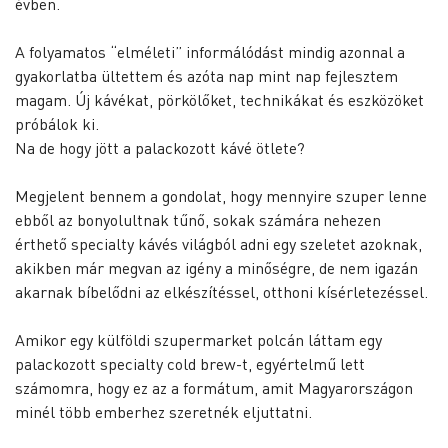
évben.
A folyamatos “elméleti” informálódást mindig azonnal a
gyakorlatba ültettem és azóta nap mint nap fejlesztem
magam. Új kávékat, pörkölőket, technikákat és eszközöket
próbálok ki.
Na de hogy jött a palackozott kávé ötlete?
Megjelent bennem a gondolat, hogy mennyire szuper lenne
ebből az bonyolultnak tűnő, sokak számára nehezen
érthető specialty kávés világból adni egy szeletet azoknak,
akikben már megvan az igény a minőségre, de nem igazán
akarnak bíbelődni az elkészítéssel, otthoni kísérletezéssel.
Amikor egy külföldi szupermarket polcán láttam egy
palackozott specialty cold brew-t, egyértelmű lett
számomra, hogy ez az a formátum, amit Magyarországon
minél több emberhez szeretnék eljuttatni.