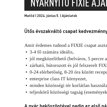
NYÁRNYITÓ FIXIE AJ
Matild | 2024. június 5. |
Ajánlatok
Ütős évszakváltó csapat kedvezménny
Amit érdemes tudnod a FIXIE csapat aszta
• 3-4 fő számára ideális,
• jól megközelíthető (belváros, 5 percre 
• zárható, bútorozott és jól felszerelt FIX
• 0-24 elérhetőség, 8-20 óra között recepc
• enterprise class IT környezet,
• minden közösségi tér korlátlan használa
• teljeskörű közösségi tagság (események,
A nyár beköszöntével pedig az első n