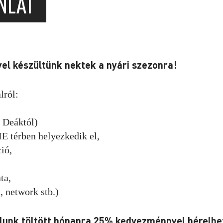
ÁNLAT
el készültünk nektek a nyári szezonra!
lról:
a Deáktól)
IE térben helyezkedik el,
ió,
ta,
 network stb.)
álunk töltött hónapra 25% kedvezménnyel bérelhe