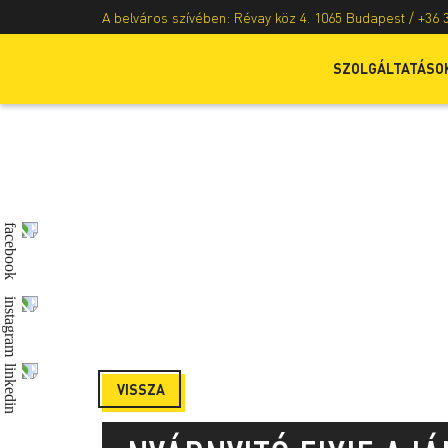
A belváros szívében: Révay köz 4. 1065 Budapest /
+36 
SZOLGÁLTATÁSO
VISSZA