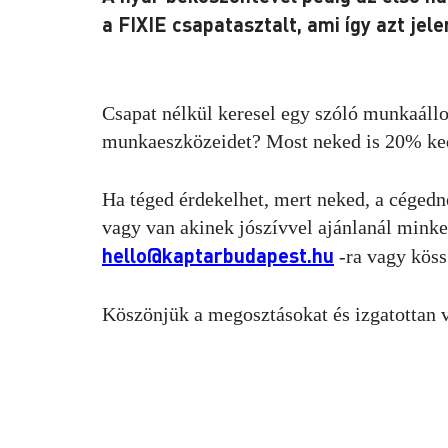
a FIXIE csapatasztalt, ami így azt jele
Csapat nélkül keresel egy szóló munkaállo
munkaeszközeidet? Most neked is 20% k
Ha téged érdekelhet, mert neked, a cégedn
vagy van akinek jószívvel ajánlanál minket 
hello@kaptarbudapest.hu
-ra vagy köss
Köszönjük a megosztásokat és izgatottan 