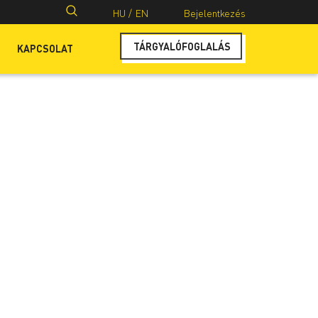
Keresés:
HU /
EN
Bejelentkezés
TÁRGYALÓFOGLALÁS
KAPCSOLAT