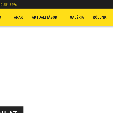
30 684 3996
K
ÁRAK
AKTUALITÁSOK
GALÉRIA
RÓLUNK