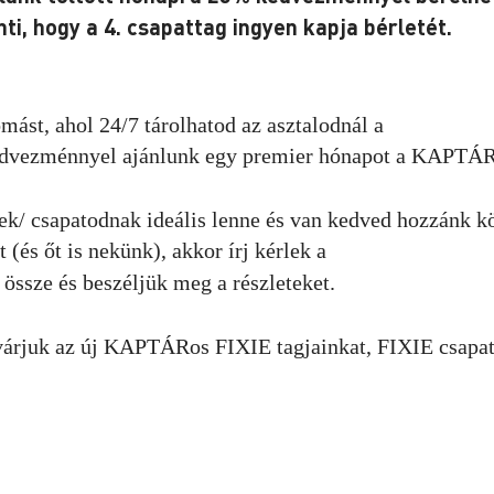
nti, hogy a 4. csapattag ingyen kapja bérletét.
mást, ahol 24/7 tárolhatod az asztalodnál a
edvezménnyel ajánlunk egy premier hónapot a KAPTÁ
ek/ csapatodnak ideális lenne és van kedved hozzánk k
(és őt is nekünk), akkor írj kérlek a
 össze és beszéljük meg a részleteket.
várjuk az új KAPTÁRos FIXIE tagjainkat, FIXIE csapa