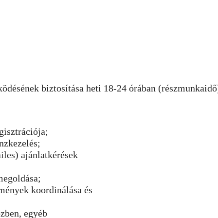
désének biztosítása heti 18-24 órában (részmunkaidő)
gisztrációja;
nzkezelés;
les) ajánlatkérések
megoldása;
emények koordinálása és
özben, egyéb