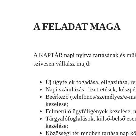
A FELADAT MAGA
A KAPTÁR napi nyitva tartásának és műkö
szívesen vállalsz majd:
Új ügyfelek fogadása, eligazítása, re
Napi számlázás, fizettetések, készpé
Beérkező (telefonos/személyes/e-mai
kezelése;
Felmerülő ügyféligények kezelése, 
Tárgyalófoglalások, külső-belső es
kezelése;
Közösségi tér rendben tartása nap k