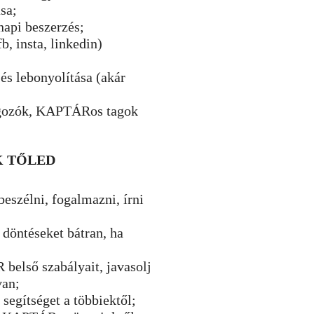
sa;
napi beszerzés;
, insta, linkedin)
és lebonyolítása (akár
gozók, KAPTÁRos tagok
K TŐLED
beszélni, fogalmazni, írni
 döntéseket bátran, ha
első szabályait, javasolj
van;
 segítséget a többiektől;