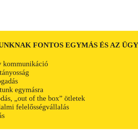
UNKNAK FONTOS EGYMÁS ÉS AZ ÜGY
tív kommunikáció
tányosság
ogadás
tunk egymásra
dás, „out of the box” ötletek
dalmi felelősségvállalás
ás