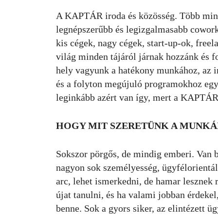
A KAPTÁR iroda és közösség. Több mint
legnépszerűbb és legizgalmasabb coworki
kis cégek, nagy cégek, start-up-ok, freela
világ minden tájáról járnak hozzánk és 
hely vagyunk a hatékony munkához, az i
és a folyton megújuló programokhoz egy
leginkább azért van így, mert a KAPTÁR
HOGY MIT SZERETÜNK A MUNK
Sokszor pörgős, de mindig emberi. Van 
nagyon sok személyesség, ügyfélorientált
arc, lehet ismerkedni, de hamar lesznek r
újat tanulni, és ha valami jobban érdeke
benne. Sok a gyors siker, az elintézett üg