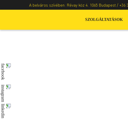
A belváros szívében: Révay köz 4. 1065 Budapest /
+36 
SZOLGÁLTATÁSOK