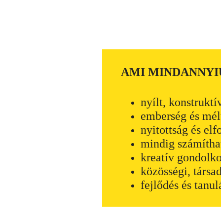
AMI MINDANNYI
nyílt, konstruk
emberség és mél
nyitottság és elf
mindig számítha
kreatív gondolko
közösségi, társa
fejlődés és tanul