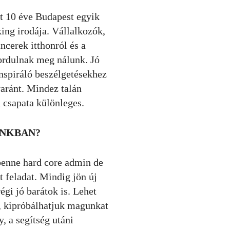
 10 éve Budapest egyik
ng irodája. Vállalkozók,
ncerek itthonról és a
fordulnak meg nálunk. Jó
nspiráló beszélgetésekhez
aránt. Mindez talán
 csapata különleges.
ÁNKBAN?
benne hard core admin de
 feladat. Mindig jön új
égi jó barátok is. Lehet
l, kipróbálhatjuk magunkat
y, a segítség utáni