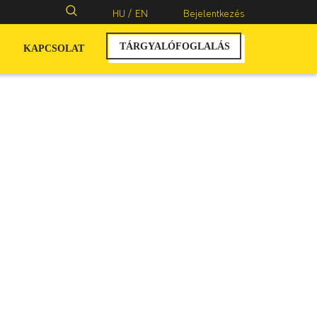
Keresés:
HU /
EN
Bejelentkezés
TÁRGYALÓFOGLALÁS
KAPCSOLAT