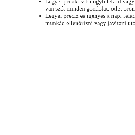
Legyél proaktív ha ügyfelekről va
van szó, minden gondolat, ötlet örö
Legyél precíz és igényes a napi felad
munkád ellenőrizni vagy javítani utó
AMIT KÍNÁLUNK
Versenyképes fizetés
Rugalmas munkabeos
Emberi, nyitott és t
Tanulási- és fejlődési
Nemzetközi-, zsizsgő