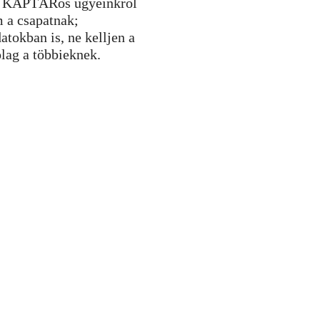
gy KAPTÁRos ügyeinkről
m a csapatnak;
atokban is, ne kelljen a
lag a többieknek.
ztás
ámogató kis csapat, munkakörnyezet
 lehetőség
 és izgalmas közösség