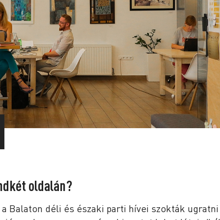
ndkét oldalán?
 a Balaton déli és északi parti hívei szokták ugratni