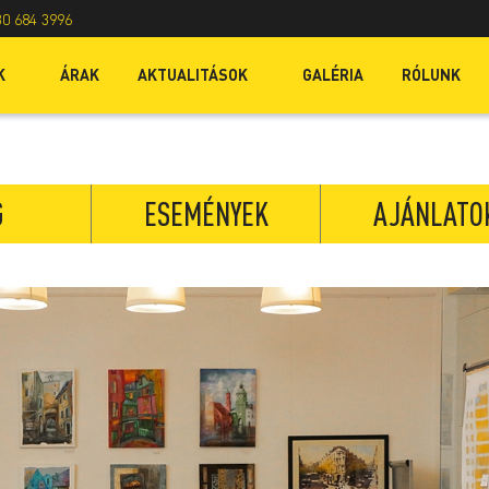
30 684 3996
K
ÁRAK
AKTUALITÁSOK
GALÉRIA
RÓLUNK
G
ESEMÉNYEK
AJÁNLATO