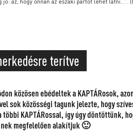
jó: az, hogy onnan az északi partot lehet látni…”. (I
merkedésre terítve
ódon közösen ebédeltek a KAPTÁRosok, azo
el sok közösségi tagunk jelezte, hogy szív
többi KAPTÁRossal, így úgy döntöttünk, ho
nnek megfelelően alakítjuk 🙂