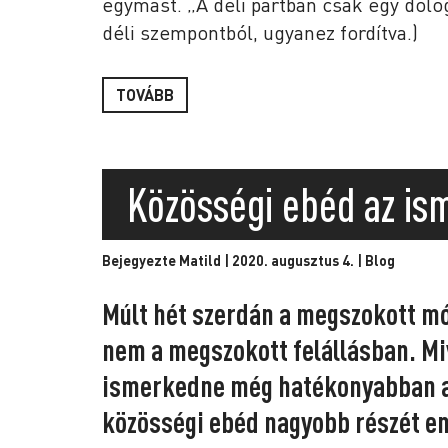
egymást. „A déli partban csak egy dolog 
déli szempontból, ugyanez fordítva.)
TOVÁBB
Közösségi ebéd az is
Bejegyezte Matild | 2020. augusztus 4. |
Blog
Múlt hét szerdán a megszokott m
nem a megszokott felállásban. Miv
ismerkedne még hatékonyabban a 
közösségi ebéd nagyobb részét e