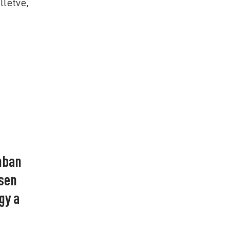
lletve,
nban
esen
gy a