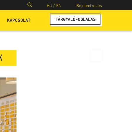
Keresés:
HU /
EN
Bejelentkezés
TÁRGYALÓFOGLALÁS
KAPCSOLAT
K