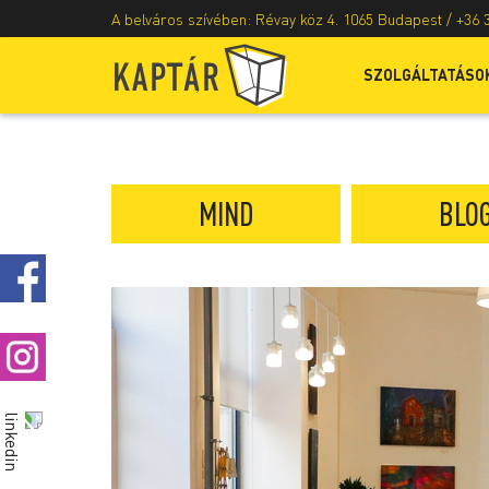
A belváros szívében: Révay köz 4. 1065 Budapest /
+36 
SZOLGÁLTATÁSO
MIND
BLO