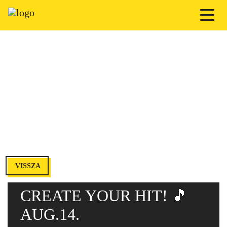
VISSZA
CREATE YOUR HIT! 🎵
AUG.14.