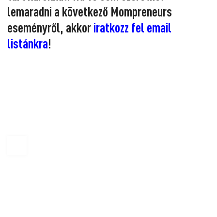
lemaradni a következő Mompreneurs
eseményről, akkor
iratkozz fel email
listánkra
!
KAPTÁR Irodák Kft.
1065 Budapest, Révay köz 4.