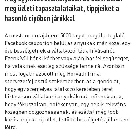
meg üzleti tapasztalataikat, tippjeiket a
hasonló cipőben járókkal.
A mostanra majdnem 5000 tagot magába foglaló
Facebook csoporton belül az anyukák már közel egy
éve beszélgetnek a vállalkozói lét kihívásairól.
Ezenkívül bárki kérhet vagy ajánlhat fel segítséget,
ha valakinek esetleg szüksége lenne rá. Azonban
most fogalmazódott meg Horváth Irma,
szervezetfejlesztő szakemberben az a gondolat,
hogy egy személyes találkozó keretében teret
biztosítson vállalkozó anyukáknak, nőknek arra,
hogy fókuszáltan, hatékonyan, egy nekik releváns
közegben dolgozhassanak, és ezáltal még több
közös projekt, új ötlet, feltöltő beszélgetés jöhessen
létre.