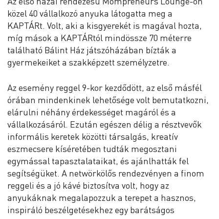
Az első hazai rendezésű Mompreneurs Lounge-on
közel 40 vállalkozó anyuka látogatta meg a
KAPTÁRt. Volt, aki a kisgyerekét is magával hozta,
míg mások a KAPTÁRtól mindössze 70 méterre
található Bálint Ház játszóházában bízták a
gyermekeiket a szakképzett személyzetre.
Az esemény reggel 9-kor kezdődött, az első másfél
órában mindenkinek lehetősége volt bemutatkozni,
elárulni néhány érdekességet magáról és a
vállalkozásáról. Ezután egészen délig a résztvevők
informális keretek közötti társalgás, kreatív
eszmecsere kíséretében tudták megosztani
egymással tapasztalataikat, és ajánlhatták fel
segítségüket. A netwörkölős rendezvényen a finom
reggeli és a jó kávé biztosítva volt, hogy az
anyukáknak megalapozzuk a terepet a hasznos,
inspiráló beszélgetésekhez egy barátságos