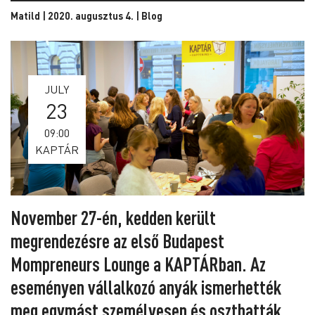
Matild | 2020. augusztus 4. |
Blog
JULY
23
09:00
KAPTÁR
November 27-én, kedden került
megrendezésre az első Budapest
Mompreneurs Lounge a KAPTÁRban. Az
eseményen vállalkozó anyák ismerhették
meg egymást személyesen és oszthatták