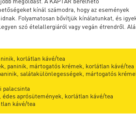
gjobb megoldást. A KAPTÁR bérelhető
ehetőségeket kínál számodra, hogy az események
idnak. Folyamatosan bővítjük kínálatunkat, és igy
legyen szó ételallergiáról vagy vegán étrendről. Alá
ninik, korlátlan kávé/tea
k, paninik, mártogatós krémek, korlátlan kávé/tea
paninik, salátakülönlegességek, mártogatós kréme
i palacsinta
 édes aprósütemények, korlátlan kávé/tea
átlan kávé/tea