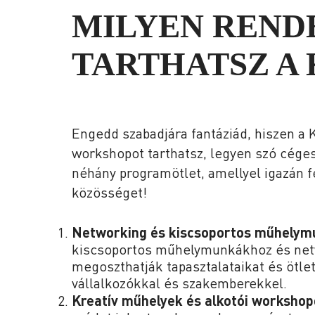
MILYEN REND
TARTHATSZ A
Engedd szabadjára fantáziád, hiszen a
workshopot tarthatsz, legyen szó céges
néhány programötlet, amellyel igazán f
közösséget!
Networking és kiscsoportos műhelym
kiscsoportos műhelymunkákhoz és net
megoszthatják tapasztalataikat és ötle
vállalkozókkal és szakemberekkel.
Kreatív műhelyek és alkotói workshop