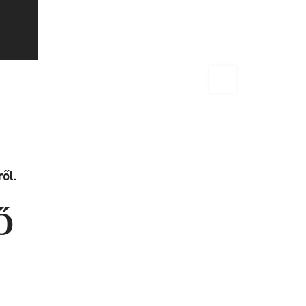
ől.
Ő