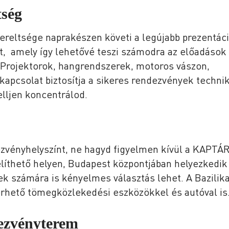
tség
ereltsége naprakészen követi a legújabb prezentác
t, amely így lehetővé teszi számodra az előadások
 Projektorok, hangrendszerek, motoros vászon,
-kapcsolat biztosítja a sikeres rendezvények technik
elljen koncentrálod.
zvényhelyszínt, ne hagyd figyelmen kívül a KAPTÁ
líthető helyen, Budapest központjában helyezkedik 
k számára is kényelmes választás lehet. A Bazilik
érhető tömegközlekedési eszközökkel és autóval is
dezvényterem