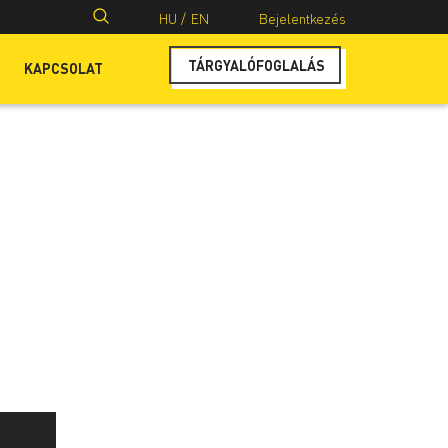
Keresés:
HU /
EN
Bejelentkezés
TÁRGYALÓFOGLALÁS
KAPCSOLAT