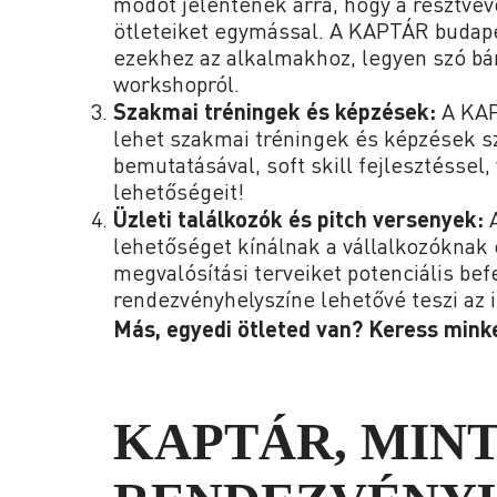
módot jelentenek arra, hogy a résztve
ötleteiket egymással. A KAPTÁR budapes
ezekhez az alkalmakhoz, legyen szó bá
workshopról.
Szakmai tréningek és képzések:
A KAP
lehet szakmai tréningek és képzések s
bemutatásával, soft skill fejlesztésse
lehetőségeit!
Üzleti találkozók és pitch versenyek:
A
lehetőséget kínálnak a vállalkozóknak 
megvalósítási terveiket potenciális be
rendezvényhelyszíne lehetővé teszi az i
Más, egyedi ötleted van? Keress minke
KAPTÁR, MIN