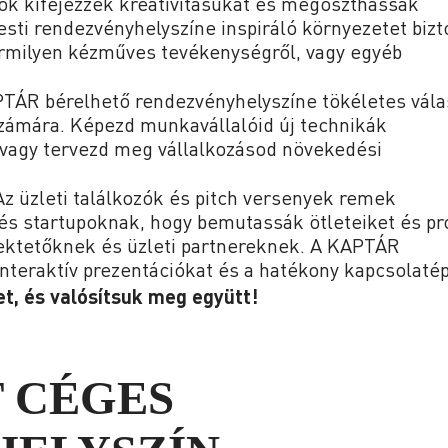
vők kifejezzék kreativitásukat és megoszthassák
ti rendezvényhelyszíne inspiráló környezetet bizt
rmilyen kézműves tevékenységről, vagy egyéb
TÁR bérelhető rendezvényhelyszíne tökéletes vála
zámára. Képezd munkavállalóid új technikák
l, vagy tervezd meg vállalkozásod növekedési
z üzleti találkozók és pitch versenyek remek
és startupoknak, hogy bemutassák ötleteiket és pr
fektetőknek és üzleti partnereknek. A KAPTÁR
nteraktív prezentációkat és a hatékony kapcsolatép
t, és valósítsuk meg együtt!
T CÉGES