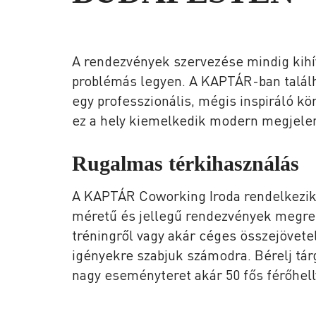
A rendezvények szervezése mindig kihívá
problémás legyen. A KAPTÁR-ban találh
egy professzionális, mégis inspiráló k
ez a hely kiemelkedik modern megjelené
Rugalmas térkihasználás
A KAPTÁR Coworking Iroda rendelkezik 
méretű és jellegű rendezvények megren
tréningről vagy akár céges összejövetelr
igényekre szabjuk számodra. Bérelj tár
nagy eseményteret akár 50 fős férőhell