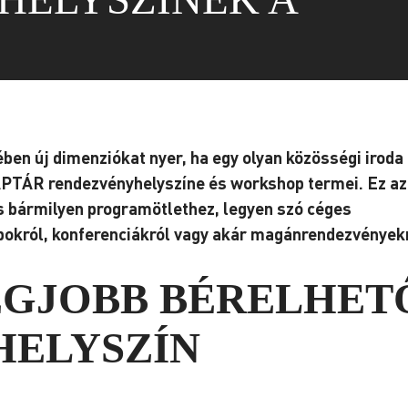
en új dimenziókat nyer, ha egy olyan közösségi iroda
PTÁR rendezvényhelyszíne és workshop termei. Ez az
s bármilyen programötlethez, legyen szó céges
pokról, konferenciákról vagy akár magánrendezvényekr
LEGJOBB BÉRELHET
ELYSZÍN