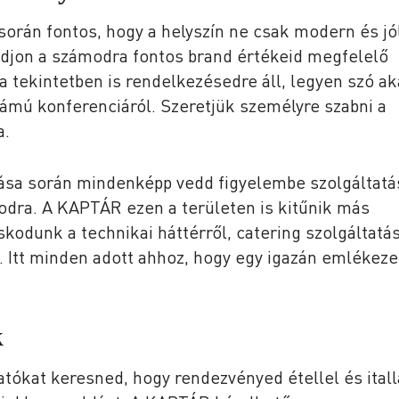
orán fontos, hogy a helyszín ne csak modern és jó
adjon a számodra fontos brand értékeid megfelelő
 tekintetben is rendelkezésedre áll, legyen szó ak
ámú konferenciáról. Szeretjük személyre szabni a
a.
ása során mindenképp vedd figyelembe szolgáltatá
odra. A KAPTÁR ezen a területen is kitűnik más
kodunk a technikai háttérről, catering szolgáltatá
. Itt minden adott ahhoz, hogy egy igazán emlékeze
k
atókat keresned, hogy rendezvényed étellel és itall