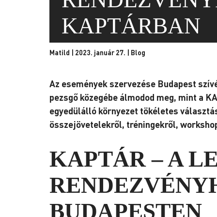
KAPTÁRBAN
Matild | 2023. január 27. |
Blog
Az események szervezése Budapest szívéb
pezsgő közegébe álmodod meg, mint a KA
egyedülálló környezet tökéletes választá
összejövetelekről, tréningekről, worksho
KAPTÁR – A 
RENDEZVÉNYH
BUDAPESTEN