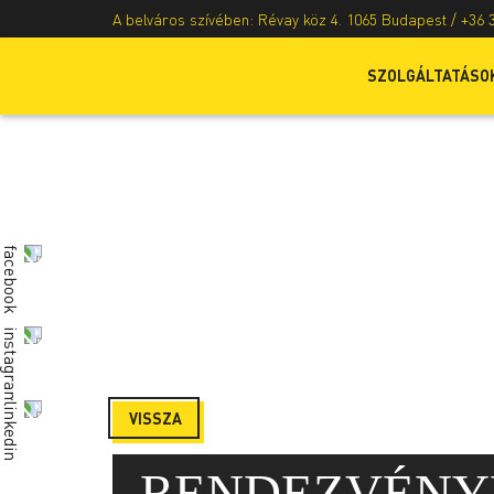
A belváros szívében: Révay köz 4. 1065 Budapest /
+36 
SZOLGÁLTATÁSO
VISSZA
RENDEZVÉNY