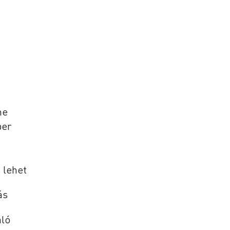
me
per
 lehet
ás
áló