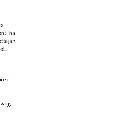
is
nt, ha
ettáján
el.
böző
 vagy