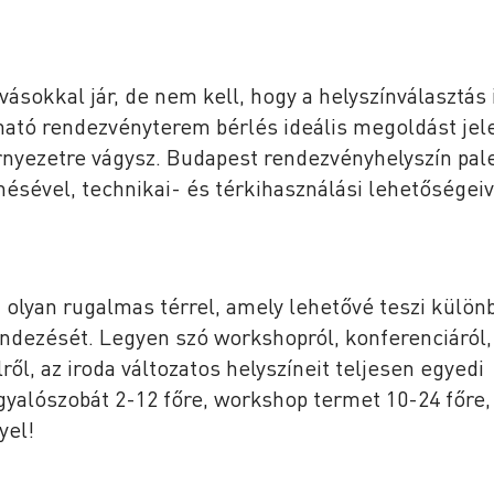
sokkal jár, de nem kell, hogy a helyszínválasztás 
ató rendezvényterem bérlés ideális megoldást jele
örnyezetre vágysz. Budapest rendezvényhelyszín pal
sével, technikai- és térkihasználási lehetőségeiv
olyan rugalmas térrel, amely lehetővé teszi külön
dezését. Legyen szó workshopról, konferenciáról,
ől, az iroda változatos helyszíneit teljesen egyedi
gyalószobát 2-12 főre, workshop termet 10-24 főre,
yel!