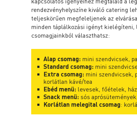
kapcsolatos igényeihez megtaláld a le
rendezvényhelyszíne kiváló catering l
teljeskörűen megfeleljenek az elvárása
minden táplálkozási igényt kielégíteni, 
csomagjainkból választhatsz:
Alap csomag:
mini szendvicsek, pa
Standard csomag:
mini szendvicse
Extra csomag:
mini szendvicsek, 
korlátlan kávé/tea
Ebéd menü:
levesek, főételek, ház
Snack menü:
sós aprósütemények,
Korlátlan melegital csomag
: korl