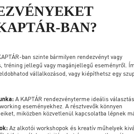
EZVÉNYEKET
 KAPTÁR-BAN?
 KAPTÁR-ban szinte bármilyen rendezvényt vagy
, tréning jellegű vagy magánjellegű eseményről. Í
eldobhatod vállalkozásod, vagy kiépíthetsz egy szu
unka:
A KAPTÁR rendezvényterme ideális választás
working eseményekhez. A résztvevők könnyen
teiket, miközben közvetlenül kapcsolatba lépnek m
ok:
Az alkotói workshopok és kreatív műhelyek kiv