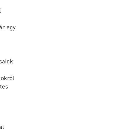
l
ár egy
saink
sokról
tes
al