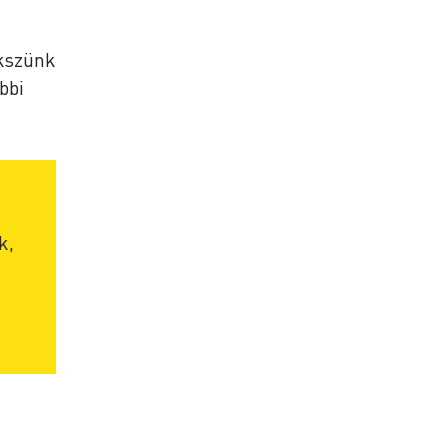
ekszünk
bbi
k,