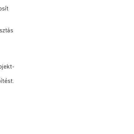
osít
sztás
ojekt-
ítést.