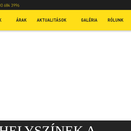
30 684 3996
K
ÁRAK
AKTUALITÁSOK
GALÉRIA
RÓLUNK
HELYSZÍNEK A