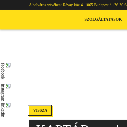
A belváros szívében: Révay köz 4. 1065 Budapest /
+36 30 6
SZOLGÁLTATÁSOK
VISSZA