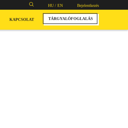
Keresés:
HU /
EN
Bejelentkezés
TÁRGYALÓFOGLALÁS
KAPCSOLAT