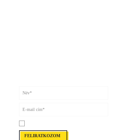
Küldhetjük?
Le ne maradj!
Események, tippek,
izgalmas tartalmak Kaptárosan.
Elfogadom a
feltételeket*
Please