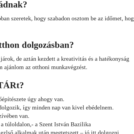
kádnak?
bban szeretek, hogy szabadon osztom be az időmet, ho
otthon dolgozásban?
árok, de aztán kezdett a kreativitás és a hatékonyság
m ajánlom az otthoni munkavégzést.
PTÁRt?
sőépítészete úgy ahogy van.
dolgozik, így minden nap van kivel ebédelnem.
szívében van.
a túloldalon,- a Szent István Bazilika
ezlső alkalmak után megtetszett – jó itt dolgozni.