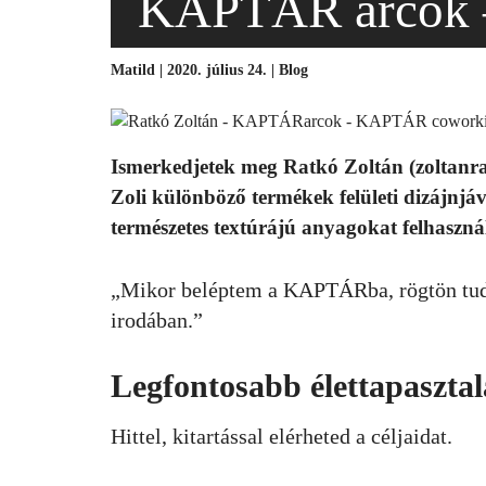
KAPTÁR arcok –
Matild | 2020. július 24. |
Blog
Ismerkedjetek meg Ratkó Zoltán (zoltanrat
Zoli különböző termékek felületi dizájnjáv
természetes
textúrájú
anyagokat felhaszná
„Mikor beléptem a KAPTÁRba, rögtön tudt
irodában.”
Legfontosabb élettapasztal
Hittel, kitartással elérheted a céljaidat.