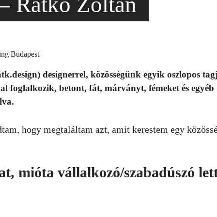
 Ratkó Zoltán
k.design) designerrel, közösségünk egyik oszlopos tag
al foglalkozik, betont, fát, márványt, fémeket és egyéb
lva.
am, hogy megtaláltam azt, amit kerestem egy közöss
at, mióta vállalkozó/szabadúszó let