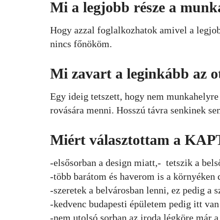
Mi a legjobb része a mun
Hogy azzal foglalkozhatok amivel a legjo
nincs főnököm.
Mi zavart a leginkább az 
Egy ideig tetszett, hogy nem munkahelyre j
rovására menni. Hosszú távra senkinek se
Miért választottam a KA
-elsősorban a design miatt,- tetszik a bel
-több barátom és haverom is a környéken 
-szeretek a belvárosban lenni, ez pedig a 
-kedvenc budapesti épületem pedig itt van 
-nem utolsó sorban az iroda légköre már a 