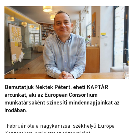
Bemutatjuk Nektek Pétert, eheti KAPTÁR
arcunkat, aki az European Consortium
munkatársaként színesíti mindennapjainkat az
irodában.
„Február óta a nagykanizsai székhelyű Európa
Konzorcium projektmenedzsereként