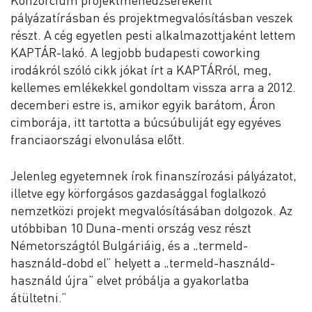
pályázatírásban és projektmegvalósításban veszek
részt. A cég egyetlen pesti alkalmazottjaként lettem
KAPTÁR-lakó. A legjobb budapesti coworking
irodákról szóló cikk jókat írt a KAPTÁRról, meg,
kellemes emlékekkel gondoltam vissza arra a 2012.
decemberi estre is, amikor egyik barátom, Áron
cimborája, itt tartotta a búcsúbuliját egy egyéves
franciaországi elvonulása előtt.
Jelenleg egyetemnek írok finanszírozási pályázatot,
illetve egy körforgásos gazdasággal foglalkozó
nemzetközi projekt megvalósításában dolgozok. Az
utóbbiban 10 Duna-menti ország vesz részt
Németországtól Bulgáriáig, és a „termeld-
használd-dobd el” helyett a „termeld-használd-
használd újra” elvet próbálja a gyakorlatba
átültetni.”