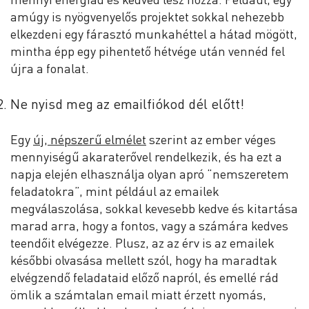
amúgy is nyögvenyelős projektet sokkal nehezebb
elkezdeni egy fárasztó munkahéttel a hátad mögött,
mintha épp egy pihentető hétvége után vennéd fel
újra a fonalat.
Ne nyisd meg az emailfiókod dél előtt!
Egy
új, népszerű elmélet
szerint az ember véges
mennyiségű akaraterővel rendelkezik, és ha ezt a
napja elején elhasználja olyan apró “nemszeretem
feladatokra”, mint például az emailek
megválaszolása, sokkal kevesebb kedve és kitartása
marad arra, hogy a fontos, vagy a számára kedves
teendőit elvégezze. Plusz, az az érv is az emailek
későbbi olvasása mellett szól, hogy ha maradtak
elvégzendő feladataid előző napról, és emellé rád
ömlik a számtalan email miatt érzett nyomás,