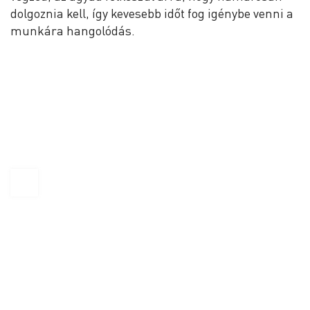
dolgoznia kell, így kevesebb időt fog igénybe venni a
munkára hangolódás.
KAPTÁR Irodák Kft.
1065 Budapest, Révay köz 4.
+36 30 684 3996
hello@kaptarbudapest.hu