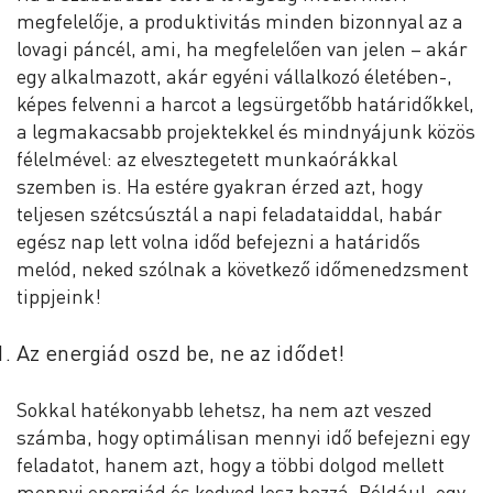
megfelelője, a produktivitás minden bizonnyal az a
lovagi páncél, ami, ha megfelelően van jelen – akár
egy alkalmazott, akár egyéni vállalkozó életében-,
képes felvenni a harcot a legsürgetőbb határidőkkel,
a legmakacsabb projektekkel és mindnyájunk közös
félelmével: az elvesztegetett munkaórákkal
szemben is. Ha estére gyakran érzed azt, hogy
teljesen szétcsúsztál a napi feladataiddal, habár
egész nap lett volna időd befejezni a határidős
melód, neked szólnak a következő időmenedzsment
tippjeink!
Az energiád oszd be, ne az idődet!
Sokkal hatékonyabb lehetsz, ha nem azt veszed
számba, hogy optimálisan mennyi idő befejezni egy
feladatot, hanem azt, hogy a többi dolgod mellett
mennyi energiád és kedved lesz hozzá. Például, egy