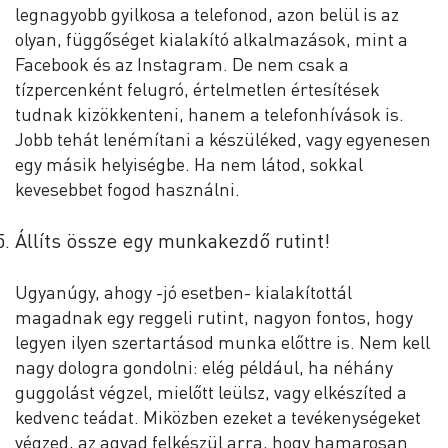
legnagyobb gyilkosa a telefonod, azon belül is az
olyan, függőséget kialakító alkalmazások, mint a
Facebook és az Instagram. De nem csak a
tízpercenként felugró, értelmetlen értesítések
tudnak kizökkenteni, hanem a telefonhívások is.
Jobb tehát lenémítani a készüléked, vagy egyenesen
egy másik helyiségbe. Ha nem látod, sokkal
kevesebbet fogod használni.
Állíts össze egy munkakezdő rutint!
Ugyanúgy, ahogy -jó esetben- kialakítottál
magadnak egy reggeli rutint, nagyon fontos, hogy
legyen ilyen szertartásod munka előttre is. Nem kell
nagy dologra gondolni: elég például, ha néhány
guggolást végzel, mielőtt leülsz, vagy elkészíted a
kedvenc teádat. Miközben ezeket a tevékenységeket
végzed, az agyad felkészül arra, hogy hamarosan