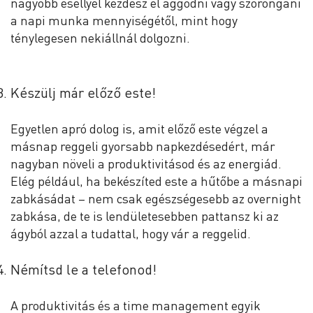
nagyobb eséllyel kezdesz el aggódni vagy szorongani
a napi munka mennyiségétől, mint hogy
ténylegesen nekiállnál dolgozni.
Készülj már előző este!
Egyetlen apró dolog is, amit előző este végzel a
másnap reggeli gyorsabb napkezdésedért, már
nagyban növeli a produktivitásod és az energiád.
Elég például, ha bekészíted este a hűtőbe a másnapi
zabkásádat – nem csak egészségesebb az overnight
zabkása, de te is lendületesebben pattansz ki az
ágyból azzal a tudattal, hogy vár a reggelid.
Némítsd le a telefonod!
A produktivitás és a time management egyik