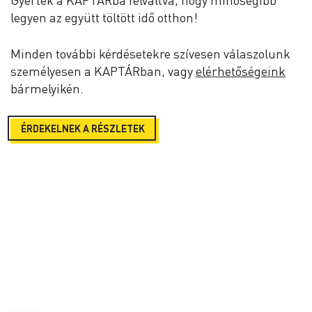
Gyertek a KAPTÁRba felváltva, hogy minőségibb
legyen az együtt töltött idő otthon!
Minden további kérdésetekre szívesen válaszolunk
személyesen a KAPTÁRban, vagy
elérhetőségeink
bármelyikén.
ÉRDEKELNEK A RÉSZLETEK