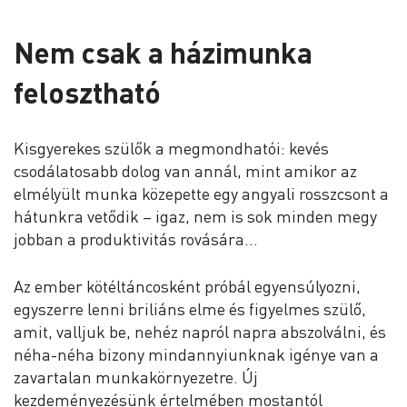
Nem csak a házimunka
felosztható
Kisgyerekes szülők a megmondhatói: kevés
csodálatosabb dolog van annál, mint amikor az
elmélyült munka közepette egy angyali rosszcsont a
hátunkra vetődik – igaz, nem is sok minden megy
jobban a produktivitás rovására…
Az ember kötéltáncosként próbál egyensúlyozni,
egyszerre lenni briliáns elme és figyelmes szülő,
amit, valljuk be, nehéz napról napra abszolválni, és
néha-néha bizony mindannyiunknak igénye van a
zavartalan munkakörnyezetre. Új
kezdeményezésünk értelmében mostantól