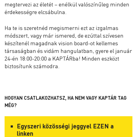
megtervezi az életét – enélkül valószínűleg minden
érdekességre elcsábulna.
Ha te is szeretnéd megismerni ezt az izgalmas
módszert, vagy már ismered, de ezúttal szívesen
készítenél magadnak vision board-ot kellemes
társaságban és vidám hangulatban, gyere el január
24-én 18:00-20:00 a KAPTÁRba! Minden eszközt
biztosítunk számodra.
HOGYAN CSATLAKOZHATSZ, HA NEM VAGY KAPTÁR TAG
MÉG?
Egyszeri közösségi jeggyel
EZEN
a
linken