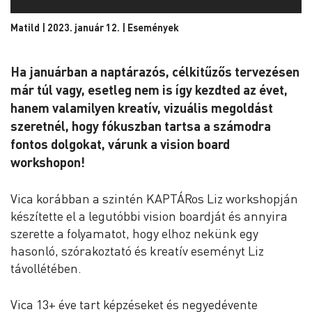
Matild | 2023. január 12. |
Események
Ha januárban a naptárazós, célkitűzős tervezésen
már túl vagy, esetleg nem is így kezdted az évet,
hanem valamilyen kreatív, vizuális megoldást
szeretnél, hogy fókuszban tartsa a számodra
fontos dolgokat, várunk a vision board
workshopon!
Vica korábban a szintén KAPTÁRos Liz workshopján
készítette el a legutóbbi vision boardját és annyira
szerette a folyamatot, hogy elhoz nekünk egy
hasonló, szórakoztató és kreatív eseményt Liz
távollétében.
Vica 13+ éve tart képzéseket és negyedévente