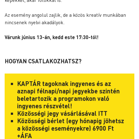
képekkel, akár fotókkal is.
Az esemény angolul zajlik, de a közös kreatív munkában
nincsenek nyelvi akadályok.
Várunk június 13-án, kedd este 17:30-tól!
HOGYAN CSATLAKOZHATSZ?
KAPTÁR tagoknak ingyenes és az
aznapi félnapi/napi jegyekbe szintén
beletartozik a programokon való
ingyenes részvétel!
Közösségi jegy vásárlásával
ITT
Közösségi bérlet (egy hónapig jöhetsz
a közösségi eseményekre) 6900 Ft
+ÁFA