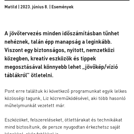
Matild | 2023. június 8. |
Események
A jövőtervezés minden időszámításban tűnhet
nehéznek, talán épp manapság a leginkább.
Viszont egy biztonságos, nyitott, nemzetközi
közegben, kreatív eszközök és tippek
megosztásával könnyebb lehet „jövőkép/vízió
táblákról” ötletelni.
Pont erre találtuk ki következő programunkat egyik lelkes
közösségi tagunk, Liz közreműködésével, aki több hasonló
műhelymunkát vezetett már.
Eszközöket, felszereléseket, ötlettárakat és technikákat
mind biztosítunk, de persze nyugodtan érkezhetsz saját