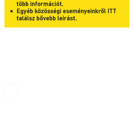
több információt.
Egyéb közösségi eseményeinkről
ITT
találsz bővebb leírást.
KAPTÁR Irodák Kft.
1065 Budapest, Révay köz 4.