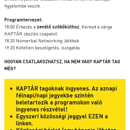
figyelembe veszik.
Programtervezet:
18:00 Érkezés a
zenélő szökőkúthoz
.
Keresd a sárga
KAPTÁR zászlós csapatot.
18:20 Nonverbal Networking Játékok
19:20 Kötetlen beszélgetés, iszogatás
HOGYAN CSATLAKOZHATSZ, HA NEM VAGY KAPTÁR TAG
MÉG?
KAPTÁR tagoknak ingyenes. Az aznapi
félnapi/napi jegyekbe szintén
beletartozik a programokon való
ingyenes részvétel!
Egyszeri közösségi jeggyel
EZEN
a
linken.