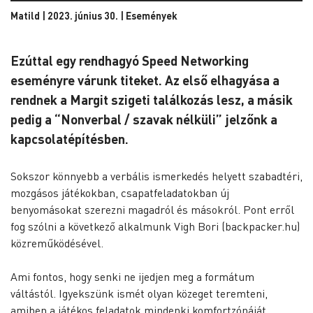
Matild | 2023. június 30. |
Események
Ezúttal egy rendhagyó Speed Networking
eseményre várunk titeket. Az első elhagyása a
rendnek a Margit szigeti találkozás lesz, a másik
pedig a “Nonverbal / szavak nélküli” jelzőnk a
kapcsolatépítésben.
Sokszor könnyebb a verbális ismerkedés helyett szabadtéri,
mozgásos játékokban, csapatfeladatokban új
benyomásokat szerezni magadról és másokról. Pont erről
fog szólni a következő alkalmunk Vigh Bori (backpacker.hu)
közreműködésével.
Ami fontos, hogy senki ne ijedjen meg a formátum
váltástól. Igyekszünk ismét olyan közeget teremteni,
amiben a játékos feladatok mindenki komfortzónáját