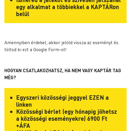
egy alkalmat a többiekkel a KAPTÁRon
belül
Amennyiben érdekel, akkor jelöld vissza az eseményt és
töltsd ki ezt a
Google Form
-ot!
HOGYAN CSATLAKOZHATSZ, HA NEM VAGY KAPTÁR TAG
MÉG?
Egyszeri közösségi jeggyel
EZEN
a
linken
Közösségi bérlet (egy hónapig jöhetsz
a közösségi eseményekre) 6900 Ft
+ÁFA