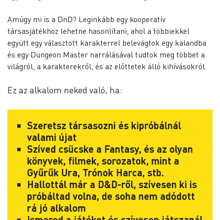
Amúgy mi is a DnD? Leginkább egy kooperatív
társasjátékhoz lehetne hasonlítani, ahol a többiekkel
együtt egy választott karakterrel belevágtok egy kalandba
és egy Dungeon Master narrálásával tudtok meg többet a
világról, a karakterekről, és az előttetek álló kihívásokról.
Ez az alkalom neked való, ha:
Szeretsz társasozni és kipróbálnál
valami újat
Szíved csücske a Fantasy, és az olyan
könyvek, filmek, sorozatok, mint a
Gyűrűk Ura, Trónok Harca, stb.
Hallottál már a D&D-ről, szívesen ki is
próbáltad volna, de soha nem adódott
rá jó alkalom
Ismered a játékot és szívesen játszanál