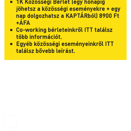
1K Közösségi Bérlet (egy hónapig
jöhetsz a közösségi eseményekre + egy
nap dolgozhatsz a KAPTÁRból) 8900 Ft
+ÁFA
Co-working bérleteinkről
ITT
találsz
több információt.
Egyéb közösségi eseményeinkről
ITT
találsz bővebb leírást.