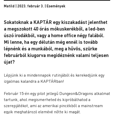
Matild | 2023. február 3. |
Események
Sokatoknak a KAPTÁR egy kiszakadást jelenthet
a megszokott 40 órás mókuskerékből, a led-ben
úszó irodákból, vagy a home office négy falából.
Mi lenne, ha egy délután még ennél is tovább
lépnénk és a munkából, meg a hűvös, szürke
februárból kiugorva megidéznénk valami teljesen
újat?
Lépjünk ki a mindennapok rutinjából és kerekedjünk egy
izgalmas kalandra a KAPTÁRban!
Február 15-én egy pilot jellegű Dungeon&Dragons alkalmat
tartunk, ahol megismerheted és kipróbálhatod a
szerepjátékot, ami az amerikai pincékből a mainstream
egyik meghatározó elemévé nőtte ki magát.