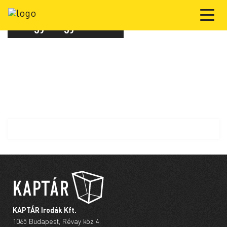
Nagy tárgyaló – L
KAPTÁR Irodák Kft.
1065 Budapest, Révay köz 4.