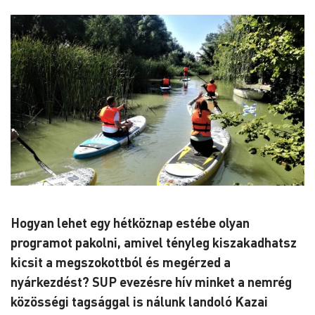
Hogyan lehet egy hétköznap estébe olyan
programot pakolni, amivel tényleg kiszakadhatsz
kicsit a megszokottból és megérzed a
nyárkezdést? SUP evezésre hív minket a nemrég
közösségi tagsággal is nálunk landoló Kazai