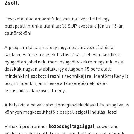
Zsolt.
Bevezető alkalomként 7 főt várunk szeretettel egy
budapesti, munka utáni lazító SUP evezésre június 16-án,
csütörtökön!
A program tartalmaz egy ingyenes túravezetést és a
szükséges felszerelések biztosítását. Teljesen kezdők is
nyugodtan jöhetnek, mert nyugodt vizekre megyünk, és a
deszkák nagyon stabilak, így átlagban 15 perc alatt
mindenki rá szokott érezni a technikájára. Mentőmellény is
lesz mindenkin, ami része a felszerelésnek, de az
úszástudás alapkövetelmény.
A helyszín a belvárosból tömegközlekedéssel és bringával is
könnyen megközelíthető a csepel-szigeti indulási lesz!
Ehhez a programhoz
közösségi tagsággal
, coworking
bérlettel tudsz csatlakozni, de emellett jó szívvel ajánljuk