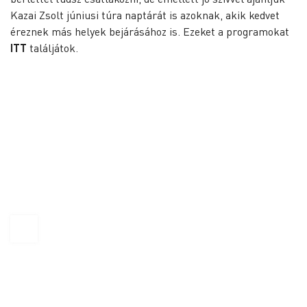
Kazai Zsolt júniusi túra naptárát is azoknak, akik kedvet
éreznek más helyek bejárásához is. Ezeket a programokat
ITT
találjátok.
KAPTÁR Irodák Kft.
1065 Budapest, Révay köz 4.