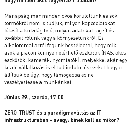
hogy minden okos legyen az irodában?
Manapság már minden okos körülöttünk és sok
termékről nem is tudjuk, milyen kapcsolatokat
létesít a külvilág felé, milyen adatokat rögzít és
továbbít rólunk vagy a környezetünkről. Ez
alkalommal arról fogunk beszélgetni, hogy mik
azok a piacon könnyen elérhető eszközök (NAS, okos
eszközök, kamerák, nyomtatók), melyekkel akár egy
kezdő vállalkozás is el tud indulni és ezeket hogyan
állítsuk be úgy, hogy támogassa és ne
veszélyeztesse a munkánkat.
Június 29., szerda, 17:00
ZERO-TRUST és a paradigmaváltás az IT
infrastruktúrában – avagy: kinek kell és mikor?