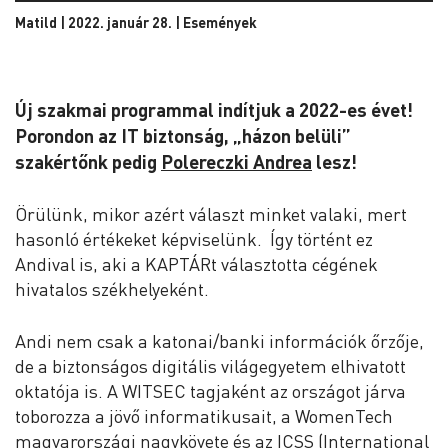
Matild | 2022. január 28. |
Események
Új szakmai programmal indítjuk a 2022-es évet!
Porondon az IT biztonság, „házon belüli”
szakértőnk pedig
Polereczki Andrea
lesz!
Örülünk, mikor azért választ minket valaki, mert
hasonló értékeket képviselünk. Így történt ez
Andival is, aki a KAPTÁRt választotta cégének
hivatalos székhelyeként.
Andi nem csak a katonai/banki információk őrzője,
de a biztonságos digitális világegyetem elhivatott
oktatója is. A WITSEC tagjaként az országot járva
toborozza a jövő informatikusait, a WomenTech
magyarországi nagykövete és az ICSS (International