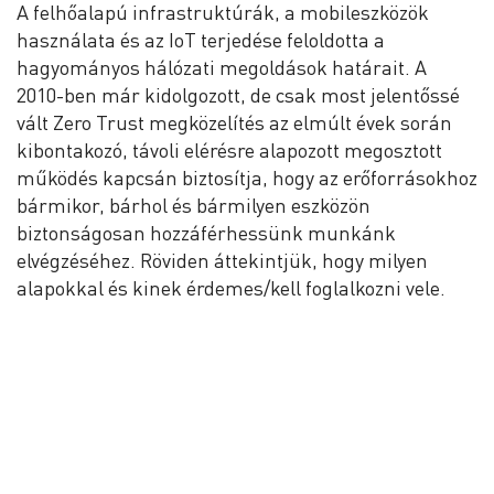
A felhőalapú infrastruktúrák, a mobileszközök
használata és az IoT terjedése feloldotta a
hagyományos hálózati megoldások határait. A
2010-ben már kidolgozott, de csak most jelentőssé
vált Zero Trust megközelítés az elmúlt évek során
kibontakozó, távoli elérésre alapozott megosztott
működés kapcsán biztosítja, hogy az erőforrásokhoz
bármikor, bárhol és bármilyen eszközön
biztonságosan hozzáférhessünk munkánk
elvégzéséhez. Röviden áttekintjük, hogy milyen
alapokkal és kinek érdemes/kell foglalkozni vele.