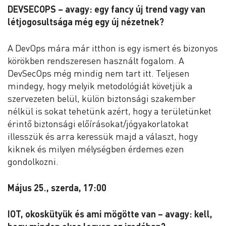
DEVSECOPS – avagy: egy fancy új trend vagy van
létjogosultsága még egy új nézetnek?
A DevOps mára már itthon is egy ismert és bizonyos
körökben rendszeresen használt fogalom. A
DevSecOps még mindig nem tart itt. Teljesen
mindegy, hogy melyik metodológiát követjük a
szervezeten belül, külön biztonsági szakember
nélkül is sokat tehetünk azért, hogy a területünket
érintő biztonsági előírásokat/jógyakorlatokat
illesszük és arra keressük majd a választ, hogy
kiknek és milyen mélységben érdemes ezen
gondolkozni.
Május 25., szerda, 17:00
IOT, okoskütyük és ami mögötte van – avagy: kell,