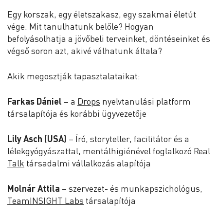
Egy korszak, egy életszakasz, egy szakmai életút
vége. Mit tanulhatunk belőle? Hogyan
befolyásolhatja a jövőbeli terveinket, döntéseinket és
végső soron azt, akivé válhatunk általa?
Akik megosztják tapasztalataikat:
Farkas Dániel
– a ⁠
Drops
⁠ nyelvtanulási platform
társalapítója és korábbi ügyvezetője
Lily Asch (USA)
– Író, storyteller, facilitátor és a
lélekgyógyászattal, mentálhigiénével foglalkozó ⁠
Real
Talk
⁠ társadalmi vállalkozás alapítója
Molnár Attila
– szervezet- és munkapszichológus,
TeamINSIGHT Labs⁠
társalapítója