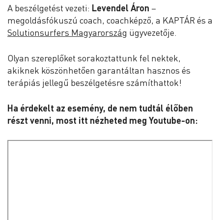
A beszélgetést vezeti:
Levendel Áron
–
megoldásfókuszú coach, coachképző, a ⁠KAPTÁR⁠ és a
Solutionsurfers Magyarország⁠
ügyvezetője.
Olyan szereplőket sorakoztattunk fel nektek,
akiknek köszönhetően garantáltan hasznos és
terápiás jellegű beszélgetésre számíthattok!
Ha érdekelt az esemény, de nem tudtál élőben
részt venni, most itt nézheted meg Youtube-on: