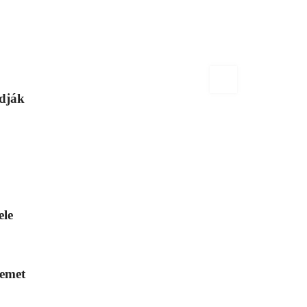
udják
ele
vemet