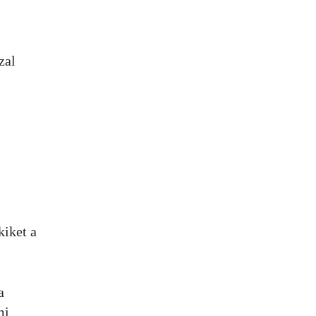
zal
kiket a
a
mi