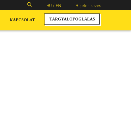
Keresés:
HU /
EN
Bejelentkezés
TÁRGYALÓFOGLALÁS
KAPCSOLAT