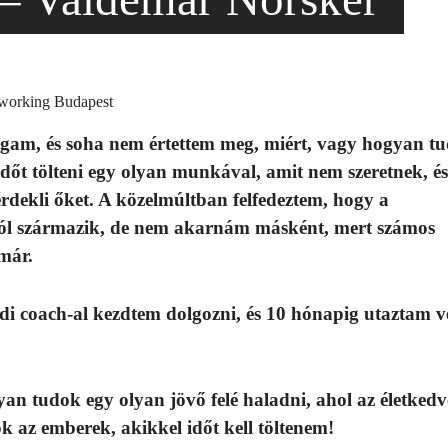
am, és soha nem értettem meg, miért, vagy hogyan t
időt tölteni egy olyan munkával, amit nem szeretnek, és
rdekli őket. A közelmúltban felfedeztem, hogy a
l származik, de nem akarnám másként, mert számos
már.
di coach-al kezdtem dolgozni, és 10 hónapig utaztam v
an tudok egy olyan jövő felé haladni, ahol az életked
az emberek, akikkel időt kell töltenem!