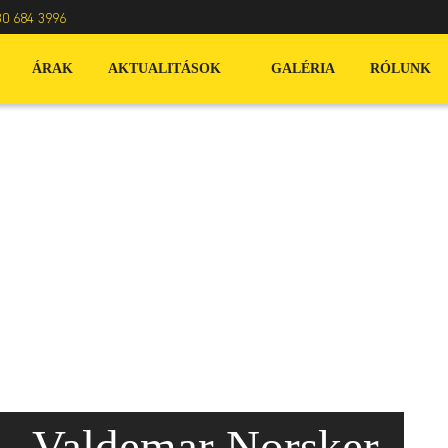
30 684 3996
ÁRAK
AKTUALITÁSOK
GALÉRIA
RÓLUNK
 Valdemar Norsker