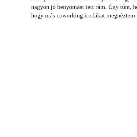
nagyon jó benyomást tett rám. Úgy tűnt, h
hogy más coworking irodákat megnéztem 
KAPTÁR Irodák Kft.
Szolgálta
1065 Budapest, Révay köz 4.
Alkalmi c
Coworkin
Kapcsolat
Közösség
Tárgyaló 
+36 30 684 3996
Workshop 
hello@kaptarbudapest.hu
Székhelys