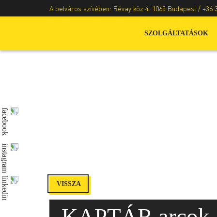
A belváros szívében: Révay köz 4. 1065 Budapest /
+36 
SZOLGÁLTATÁSOK
VISSZA
KAPTÁR arcok –