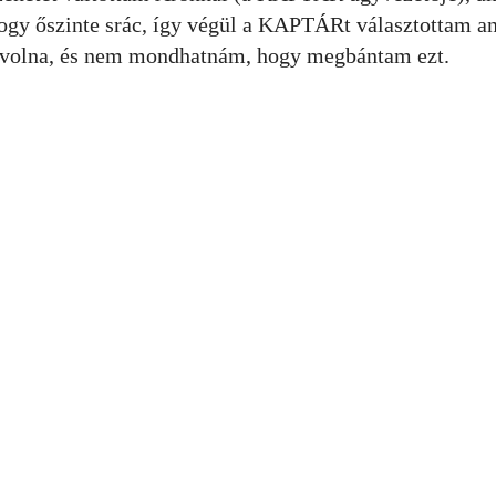
ogy őszinte srác, így végül a KAPTÁRt választottam an
volna, és nem mondhatnám, hogy megbántam ezt.
tásaink
Hasznos
oworking
Tárgyalófoglalás
g tagság
Coworking árak
i tagság
Képek & Videók
bérlés
Rólunk
helyszín
Gyakori kérdések
zolgáltatás
Nézz körbe