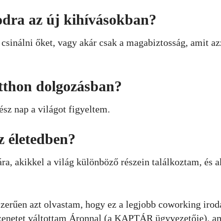
dra az új kihívásokban?
inálni őket, vagy akár csak a magabiztosság, amit az
otthon dolgozásban?
ész nap a világot figyeltem.
z életedben?
, akikkel a világ különböző részein találkoztam, és a
erűen azt olvastam, hogy ez a legjobb coworking irod
üzenetet váltottam Áronnal (a KAPTÁR ügyvezetője), a