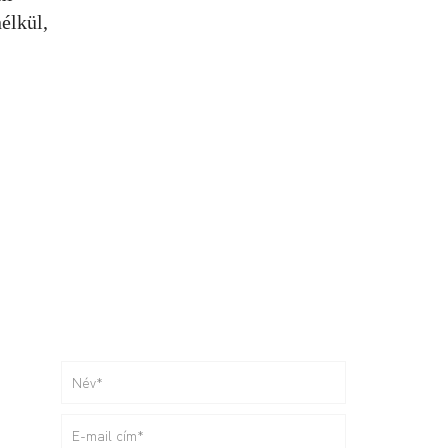
élkül,
Küldhetjük?
Le ne maradj!
Események, tippek,
izgalmas tartalmak Kaptárosan.