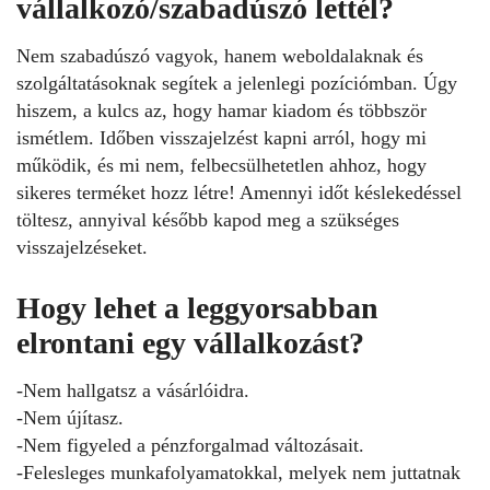
vállalkozó/szabadúszó lettél?
Nem szabadúszó vagyok, hanem weboldalaknak és
szolgáltatásoknak segítek a jelenlegi pozíciómban. Úgy
hiszem, a kulcs az, hogy hamar kiadom és többször
ismétlem. Időben visszajelzést kapni arról, hogy mi
működik, és mi nem, felbecsülhetetlen ahhoz, hogy
sikeres terméket hozz létre! Amennyi időt késlekedéssel
töltesz, annyival később kapod meg a szükséges
visszajelzéseket.
Hogy lehet a leggyorsabban
elrontani egy vállalkozást?
-Nem hallgatsz a vásárlóidra.
-Nem újítasz.
-Nem figyeled a pénzforgalmad változásait.
-Felesleges munkafolyamatokkal, melyek nem juttatnak