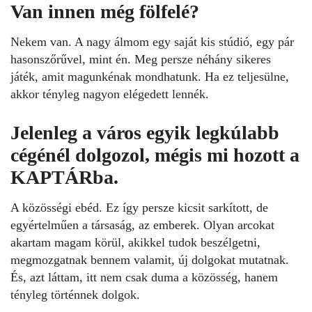
Van innen még fölfelé?
Nekem van. A nagy álmom egy saját kis stúdió, egy pár
hasonszőrűvel, mint én. Meg persze néhány sikeres
játék, amit magunkénak mondhatunk. Ha ez teljesülne,
akkor tényleg nagyon elégedett lennék.
Jelenleg a város egyik legkúlabb
cégénél dolgozol, mégis mi hozott a
KAPTÁRba.
A közösségi ebéd. Ez így persze kicsit sarkított, de
egyértelműen a társaság, az emberek. Olyan arcokat
akartam magam körül, akikkel tudok beszélgetni,
megmozgatnak bennem valamit, új dolgokat mutatnak.
És, azt láttam, itt nem csak duma a közösség, hanem
tényleg történnek dolgok.