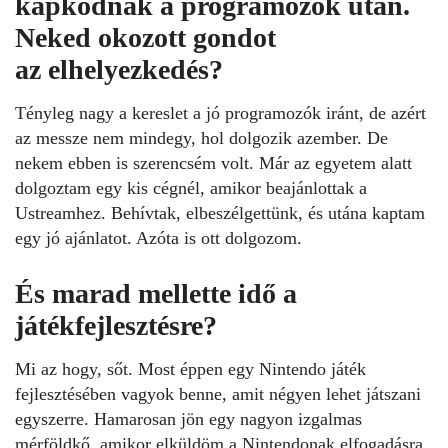
kapkodnak a programozók után.
Neked okozott gondot
az elhelyezkedés?
Tényleg nagy a kereslet a jó programozók iránt, de azért
az messze nem mindegy, hol dolgozik azember. De
nekem ebben is szerencsém volt. Már az egyetem alatt
dolgoztam egy kis cégnél, amikor beajánlottak a
Ustreamhez. Behívtak, elbeszélgettünk, és utána kaptam
egy jó ajánlatot. Azóta is ott dolgozom.
És marad mellette idő a
játékfejlesztésre?
Mi az hogy, sőt. Most éppen egy Nintendo játék
fejlesztésében vagyok benne, amit négyen lehet játszani
egyszerre. Hamarosan jön egy nagyon izgalmas
mérföldkő, amikor elküldöm a Nintendonak elfogadásra.