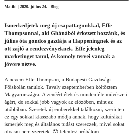
Matild | 2020. július 24. |
Blog
Ismerkedjetek meg új csapattagunkkal, Effe
Thompsonnal, aki Ghánából érkezett hozzánk, és
július óta gondos gazdája a Happeningnek és az
ott zajló a rendezvényeknek. Effe jelenleg
marketinget tanul, és komoly tervei vannak a
jövőre nézve.
A nevem Effe Thompson, a Budapesti Gazdasági
Főiskolán tanulok. Tavaly szeptemberben költöztem
Magyarországra. A zenéért élek és mindenféle művészeti
ágért, de sokkal jobb vagyok az előzőben, mint az
utóbbiban. Szeretek új emberekkel találkozni, szerintem
ez egy sokkal klasszabb módja annak, hogy kultúrákat
ismerjek meg és általános tudást szerezzek, mivel sokat
olvasni nem szeretek. 🙂 Jelenleg próbálom