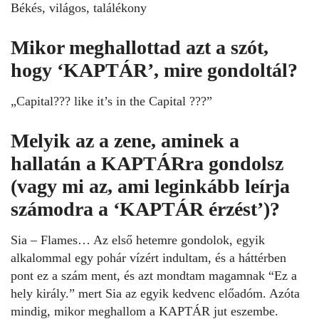
Békés, világos, találékony
Mikor meghallottad azt a szót,
hogy ‘KAPTÁR’, mire gondoltál?
„Capital??? like it’s in the Capital ???”
Melyik az a zene, aminek a
hallatán a KAPTÁRra gondolsz
(vagy mi az, ami leginkább leírja
számodra a ‘KAPTÁR érzést’)?
Sia – Flames… Az első hetemre gondolok, egyik
alkalommal egy pohár vízért indultam, és a háttérben
pont ez a szám ment, és azt mondtam magamnak “Ez a
hely király.” mert Sia az egyik kedvenc előadóm. Azóta
mindig, mikor meghallom a KAPTÁR jut eszembe.