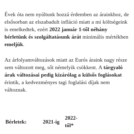
Évek óta nem nyúltunk hozzá érdemben az árainkhoz, de
elsősorban az elszabadult infláció miatt a mi költségeink
is emelkedtek, ezért
2022 január 1-től néhány
bérletünk és szolgáltatásunk árát
minimális mértékben
emeljük
.
Az árfolyamváltozások miatt az Eurós áraink nagy része
sem változott meg, sőt némelyik csökkent. A
tárgyaló
árak változásai pedig kizárólag a külsős foglásokat
érintik, a kedvezményes tagi foglalási díjak nem
változnak.
2022-
Bérletek:
2021-ig
től*