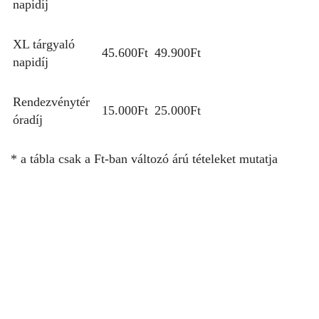
napidíj
XL tárgyaló
45.600Ft
49.900Ft
napidíj
Rendezvénytér
15.000Ft
25.000Ft
óradíj
* a tábla csak a Ft-ban változó árú tételeket mutatja