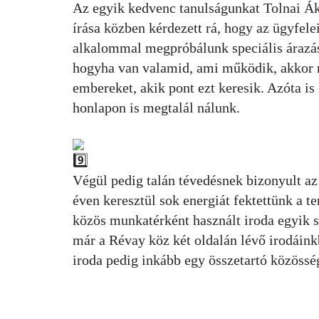
Az egyik kedvenc tanulságunkat Tolnai Ák
írása közben kérdezett rá, hogy az ügyfel
alkalommal megpróbálunk speciális árazást
hogyha van valamid, ami működik, akkor m
embereket, akik pont ezt keresik. Azóta i
honlapon is megtalál nálunk.
Végül pedig talán tévedésnek bizonyult az
éven keresztül sok energiát fektettünk a te
közös munkatérként használt iroda egyik sa
már a Révay köz két oldalán lévő irodáink
iroda pedig inkább egy összetartó közösség