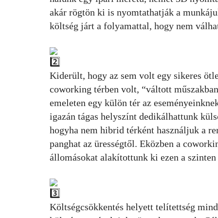
akár rögtön ki is nyomtathatják a munkáju
költség járt a folyamattal, hogy nem válh
Kiderült, hogy az sem volt egy sikeres ö
coworking térben volt, “váltott műszakban
emeleten egy külön tér az eseményeinknek
igazán tágas helyszínt dedikálhattunk kül
hogyha nem hibrid térként használjuk a re
panghat az ürességtől. Eközben a coworki
állomásokat alakítottunk ki ezen a szinten 
Költségcsökkentés helyett telítettség min