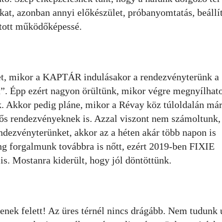
kat, azonban annyi előkészület, próbanyomtatás, beállít
atott működőképessé.
tlet, mikor a KAPTÁR indulásakor a rendezvényterünk a
”. Épp ezért nagyon örültünk, mikor végre megnyílhato
. Akkor pedig pláne, mikor a Révay köz túloldalán má
sős rendezvényeknek is. Azzal viszont nem számoltunk,
ndezvényterünket, akkor az a héten akár több napon is
ng forgalmunk továbbra is nőtt, ezért 2019-ben FIXIE
is. Mostanra kiderült, hogy jól döntöttünk.
denek felett! Az üres térnél nincs drágább. Nem tudunk