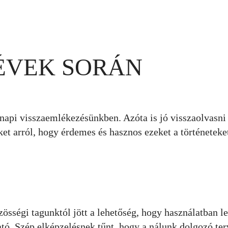
 ÉVEK SORÁN
inapi visszaemlékezésünkben. Azóta is jó visszaolvasni
et arról, hogy érdemes és hasznos ezeket a történeteket
össégi tagunktól jött a lehetőség, hogy használatban l
tó. Szép elképzelésnek tűnt, hogy a nálunk dolgozó ter