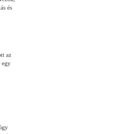
ás és
tt az
r egy
 úgy