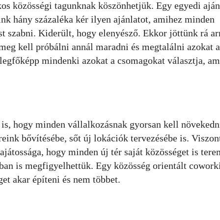
os közösségi tagunknak köszönhetjük. Egy egyedi aján
eink hány százaléka kér ilyen ajánlatot, amihez minden
 szabni. Kiderült, hogy elenyésző. Ekkor jöttünk rá ar
eg kell próbálni annál maradni és megtalálni azokat 
s legfőképp mindenki azokat a csomagokat választja, am
 is, hogy minden vállalkozásnak gyorsan kell növekedn
reink bővítésébe, sőt új lokációk tervezésébe is. Viszon
játossága, hogy minden új tér saját közösséget is tere
ban is megfigyelhettük. Egy közösség orientált cowork
et akar építeni és nem többet.