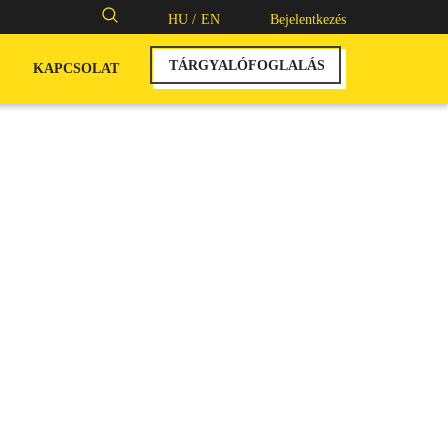
Keresés:
HU /
EN
Bejelentkezés
TÁRGYALÓFOGLALÁS
KAPCSOLAT