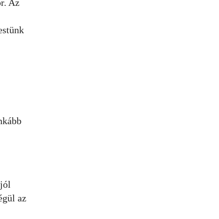
r. Az
estünk
inkább
jól
égül az