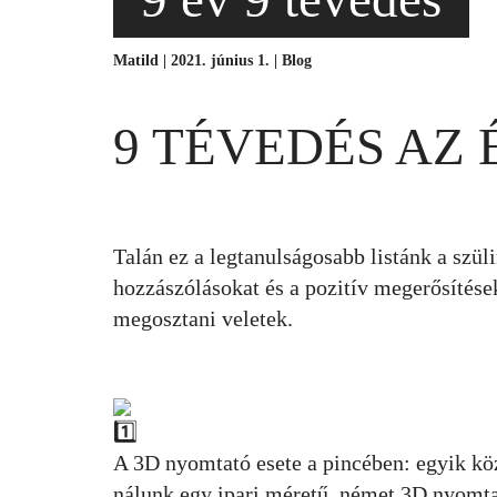
Matild | 2021. június 1. |
Blog
9 TÉVEDÉS AZ
Talán ez a legtanulságosabb listánk a szül
hozzászólásokat és a pozitív megerősítések
megosztani veletek.
A 3D nyomtató esete a pincében: egyik köz
nálunk egy ipari méretű, német 3D nyomta