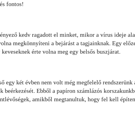
és fontos!
ező kedv ragadott el minket, mikor a vírus ideje ala
olna megkönnyíteni a bejárást a tagjainknak. Egy előz
 keveseknek érte volna meg egy belsős buszjárat.
lső egy két évben nem volt még megfelelő rendszerünk 
nk beérkezését. Ebből a papíron számlázós korszakunkb
intlévőségek, amikből megtanultuk, hogy fel kell építen