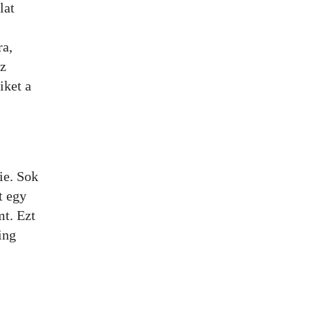
lat
ra,
az
iket a
ie. Sok
t egy
mt. Ezt
ing