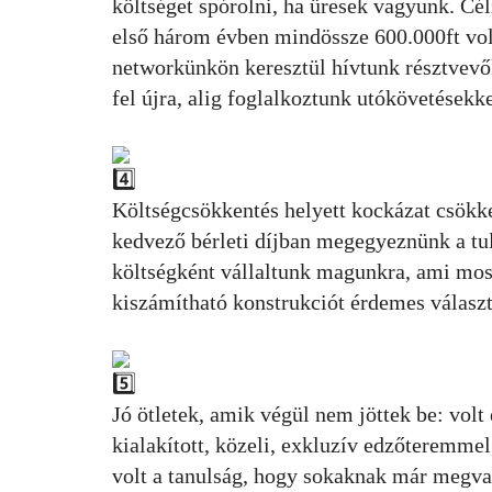
költséget spórolni, ha üresek vagyunk. Cé
első három évben mindössze 600.000ft vol
networkünkön keresztül hívtunk résztvevő
fel újra, alig foglalkoztunk utókövetésekke
Költségcsökkentés helyett kockázat csökke
kedvező bérleti díjban megegyeznünk a tul
költségként vállaltunk magunkra, ami most
kiszámítható konstrukciót érdemes választ
Jó ötletek, amik végül nem jöttek be: vol
kialakított, közeli, exkluzív edzőteremme
volt a tanulság, hogy sokaknak már megva