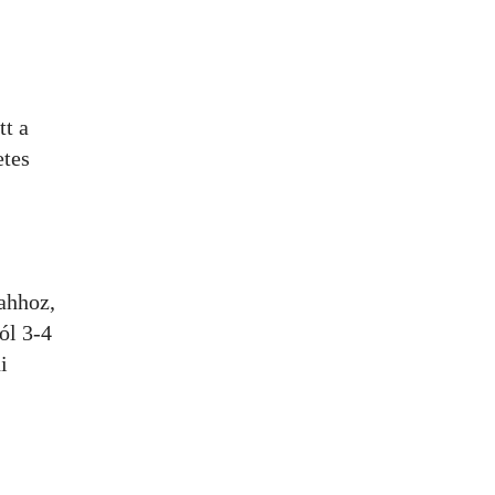
tt a
etes
ahhoz,
ól 3-4
i