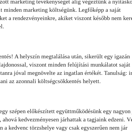
lzott marketing tevékenységet alig végeztünk a nyitásko
t minden marketing költségünk. Legfőképp a saját
ket a rendezvényeinkre, akiket viszont később nem ker
l.
ntés! A helyszín megtalálása után, sikerült egy igazán
ajdonossal, viszont minden felújítási munkálatot saját
anra jóval megnövelte az ingatlan értékét. Tanulság: 
ani az azonnali költségcsökkentés helyett.
t egy szépen előkészített együttműködésünk egy nagyon 
l, ahová kedvezményesen járhattak a tagjaink edzeni. V
n a kedvenc törzshelye vagy csak egyszerűen nem jár