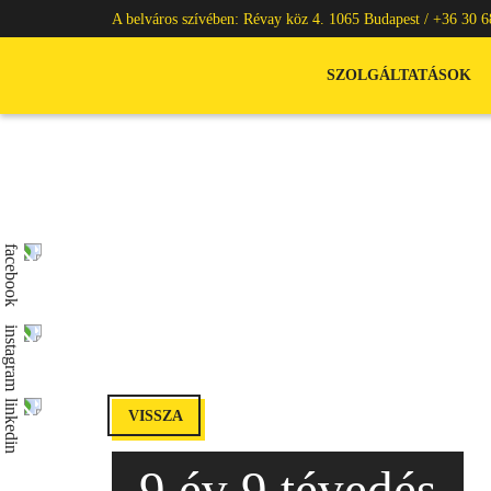
A belváros szívében: Révay köz 4. 1065 Budapest /
+36 30 6
SZOLGÁLTATÁSOK
VISSZA
9 év 9 tévedés