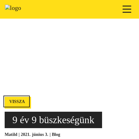
VISSZA
9 év 9 büszkeségünk
Matild | 2021. június 3. |
Blog