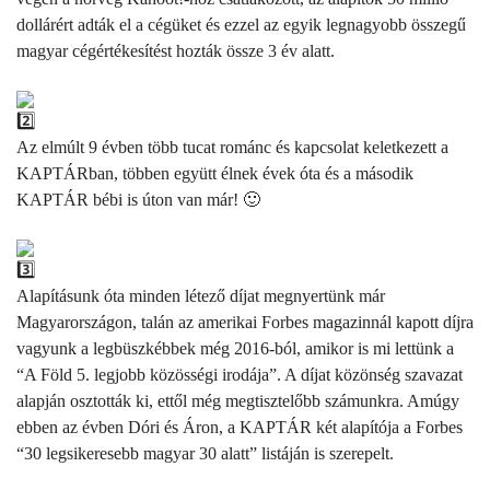
dollárért adták el a cégüket és ezzel az egyik legnagyobb összegű
magyar cégértékesítést hozták össze 3 év alatt.
Az elmúlt 9 évben több tucat románc és kapcsolat keletkezett a
KAPTÁRban, többen együtt élnek évek óta és a második
KAPTÁR bébi is úton van már! 🙂
Alapításunk óta minden létező díjat megnyertünk már
Magyarországon, talán az amerikai Forbes magazinnál kapott díjra
vagyunk a legbüszkébbek még 2016-ból, amikor is mi lettünk a
“A Föld 5. legjobb közösségi irodája”. A díjat közönség szavazat
alapján osztották ki, ettől még megtisztelőbb számunkra. Amúgy
ebben az évben Dóri és Áron, a KAPTÁR két alapítója a Forbes
“30 legsikeresebb magyar 30 alatt” listáján is szerepelt.