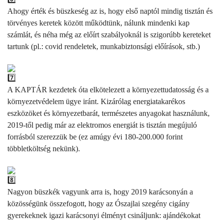
Ahogy érték és büszkeség az is, hogy első naptól mindig tisztán és
törvényes keretek között működtünk, nálunk mindenki kap
számlát, és néha még az előírt szabályoknál is szigorúbb kereteket
tartunk (pl.: covid rendeletek, munkabiztonsági előírások, stb.)
A KAPTÁR kezdetek óta elkötelezett a környezettudatosság és a
környezetvédelem ügye iránt. Kizárólag energiatakarékos
eszközöket és környezetbarát, természetes anyagokat használunk,
2019-től pedig már az elektromos energiát is tisztán megújuló
forrásból szerezzük be (ez amúgy évi 180-200.000 forint
többletköltség nekünk).
Nagyon büszkék vagyunk arra is, hogy 2019 karácsonyán a
közösségünk összefogott, hogy az Ószajlai szegény cigány
gyerekeknek igazi karácsonyi élményt csináljunk: ajándékokat