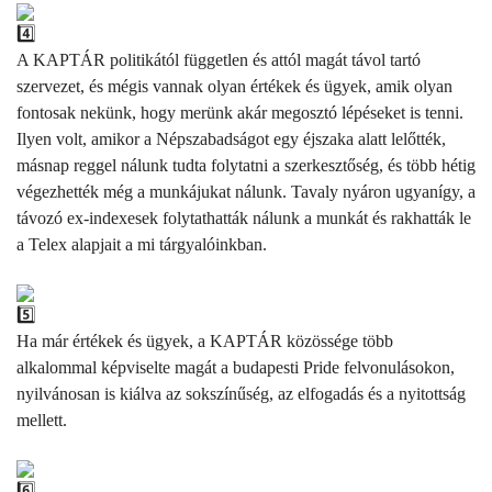
A KAPTÁR politikától független és attól magát távol tartó
szervezet, és mégis vannak olyan értékek és ügyek, amik olyan
fontosak nekünk, hogy merünk akár megosztó lépéseket is tenni.
Ilyen volt, amikor a Népszabadságot egy éjszaka alatt lelőtték,
másnap reggel nálunk tudta folytatni a szerkesztőség, és több hétig
végezhették még a munkájukat nálunk. Tavaly nyáron ugyanígy, a
távozó ex-indexesek folytathatták nálunk a munkát és rakhatták le
a Telex alapjait a mi tárgyalóinkban.
Ha már értékek és ügyek, a KAPTÁR közössége több
alkalommal képviselte magát a budapesti Pride felvonulásokon,
nyilvánosan is kiálva az sokszínűség, az elfogadás és a nyitottság
mellett.