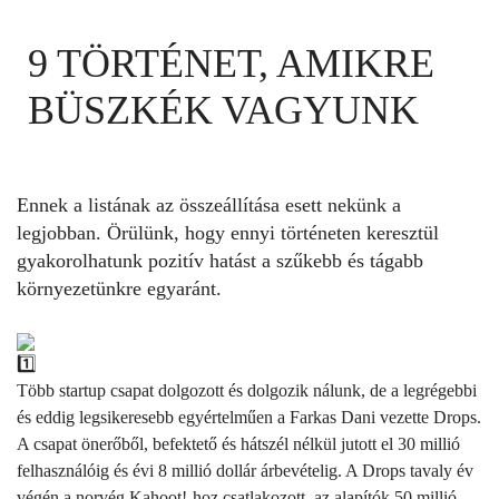
9 TÖRTÉNET, AMIKRE
BÜSZKÉK VAGYUNK
Ennek a listának az összeállítása esett nekünk a
legjobban. Örülünk, hogy ennyi történeten keresztül
gyakorolhatunk pozitív hatást a szűkebb és tágabb
környezetünkre egyaránt.
Több startup csapat dolgozott és dolgozik nálunk, de a legrégebbi
és eddig legsikeresebb egyértelműen a Farkas Dani vezette Drops.
A csapat önerőből, befektető és hátszél nélkül jutott el 30 millió
felhasználóig és évi 8 millió dollár árbevételig. A Drops tavaly év
végén a norvég Kahoot!-hoz csatlakozott, az alapítók 50 millió