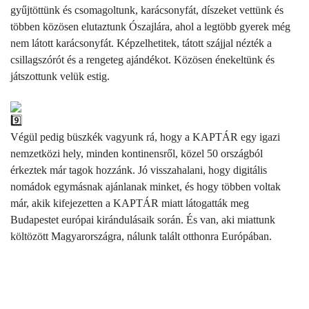
gyűjtöttünk és csomagoltunk, karácsonyfát, díszeket vettünk és
többen közösen elutaztunk Ószajlára, ahol a legtöbb gyerek még
nem látott karácsonyfát. Képzelhetitek, tátott szájjal nézték a
csillagszórót és a rengeteg ajándékot. Közösen énekeltünk és
játszottunk velük estig.
Végül pedig büszkék vagyunk rá, hogy a KAPTÁR egy igazi
nemzetközi hely, minden kontinensről, közel 50 országból
érkeztek már tagok hozzánk. Jó visszahalani, hogy digitális
nomádok egymásnak ajánlanak minket, és hogy többen voltak
már, akik kifejezetten a KAPTÁR miatt látogatták meg
Budapestet európai kirándulásaik során. És van, aki miattunk
költözött Magyarországra, nálunk talált otthonra Európában.