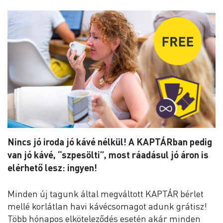
Nincs jó iroda jó kávé nélkül! A KAPTÁRban pedig
van jó kávé, “szpesölti”, most ráadásul jó áron is
elérhető lesz: ingyen!
Minden új tagunk által megváltott KAPTÁR bérlet
mellé korlátlan havi kávécsomagot adunk grátisz!
Több hónapos elköteleződés esetén akár minden