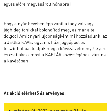
egyes előre megvásárolt hónapra!
Hogy a nyár hevében épp vanília fagyival vagy
jéghideg tonikkal bolondítod meg, az már a te
dolgod! Amit nyári újdonságként mi hozzáadunk, az
a JEGES KÁVÉ, ugyanis házi jéggéppel és
tejszínhabbal toldjuk meg a kávézás élményt! Gyere
és csatlakozz most a KAPTÁR közösségéhez, várunk
a kávézóban!
Az akció elérhető és érvényes:
minden új, 2023. augusztus 31.-ig