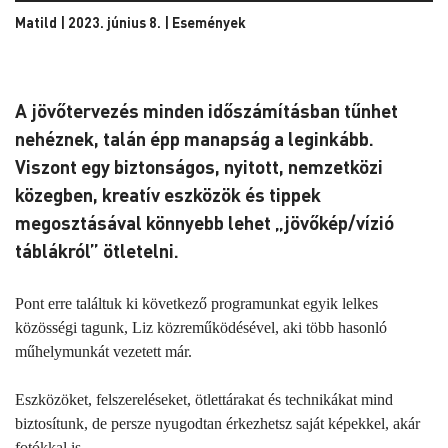
Matild | 2023. június 8. |
Események
A jövőtervezés minden időszámításban tűnhet
nehéznek, talán épp manapság a leginkább.
Viszont egy biztonságos, nyitott, nemzetközi
közegben, kreatív eszközök és tippek
megosztásával könnyebb lehet „jövőkép/vízió
táblákról” ötletelni.
Pont erre találtuk ki következő programunkat egyik lelkes
közösségi tagunk, Liz közreműködésével, aki több hasonló
műhelymunkát vezetett már.
Eszközöket, felszereléseket, ötlettárakat és technikákat mind
biztosítunk, de persze nyugodtan érkezhetsz saját képekkel, akár
fotókkal is.