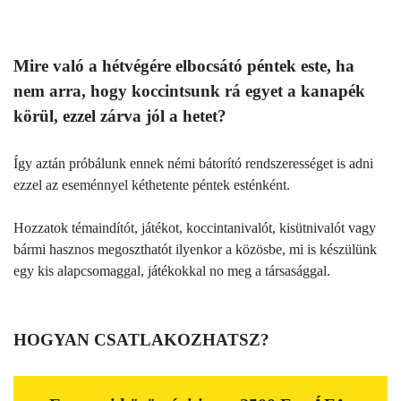
Mire való a hétvégére elbocsátó péntek este, ha
nem arra, hogy koccintsunk rá egyet a kanapék
körül, ezzel zárva jól a hetet?
Így aztán próbálunk ennek némi bátorító rendszerességet is adni
ezzel az eseménnyel kéthetente péntek esténként.
Hozzatok témaindítót, játékot, koccintanivalót, kisütnivalót vagy
bármi hasznos megoszthatót ilyenkor a közösbe, mi is készülünk
egy kis alapcsomaggal, játékokkal no meg a társasággal.
HOGYAN CSATLAKOZHATSZ?